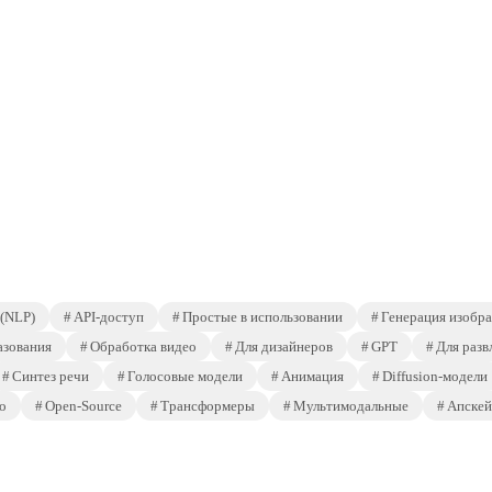
 (NLP)
API-доступ
Простые в использовании
Генерация изобр
азования
Обработка видео
Для дизайнеров
GPT
Для разв
Синтез речи
Голосовые модели
Анимация
Diffusion-модели
о
Open-Source
Трансформеры
Мультимодальные
Апскей