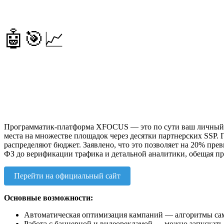
🤖🎯📈
Программатик-платформа XFOCUS — это по сути ваш личный AI
места на множестве площадок через десятки партнерских SSP
распределяют бюджет. Заявлено, что это позволяет на 20% пре
ФЗ до верификации трафика и детальной аналитики, обещая пр
Перейти на официальный сайт
Основные возможности:
Автоматическая оптимизация кампаний — алгоритмы сам
Работа с баннерной и видеорекламой — можно запускать 