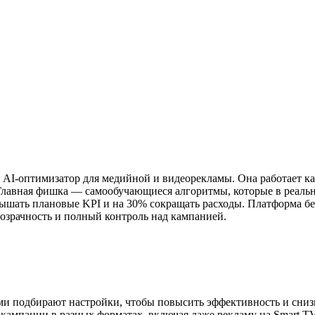
-оптимизатор для медийной и видеорекламы. Она работает как
. Главная фишка — самообучающиеся алгоритмы, которые в реал
вышать плановые KPI и на 30% сокращать расходы. Платформа бер
озрачность и полный контроль над кампанией.
и подбирают настройки, чтобы повысить эффективность и сниз
кампании в разных форматах, включая даже рекламу на Smart TV