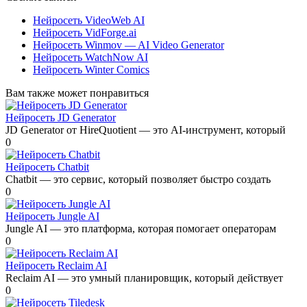
Нейросеть VideoWeb AI
Нейросеть VidForge.ai
Нейросеть Winmov — AI Video Generator
Нейросеть WatchNow AI
Нейросеть Winter Comics
Вам также может понравиться
Нейросеть JD Generator
JD Generator от HireQuotient — это AI-инструмент, который
0
Нейросеть Chatbit
Chatbit — это сервис, который позволяет быстро создать
0
Нейросеть Jungle AI
Jungle AI — это платформа, которая помогает операторам
0
Нейросеть Reclaim AI
Reclaim AI — это умный планировщик, который действует
0