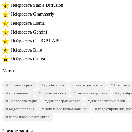
Нейросеть Stable Diffusion
Нейросеть Grammarly
Нейросеть Llama
Нейросеть Gemini
Нейросеть ChatGPT APP
Нейросеть Bing
Нейросеть Canva
Метки
Онлайн-сервис
Для бизнеса
Генерация текста
Текстовые
Для новичков
Суммаризация
Аналитика данных
Для обр
Обработка аудио
Для программистов
Для профессионалов
Кодогенерация
Локальное использование
Редактирование фот
Распознавание объектов
Свежие записи