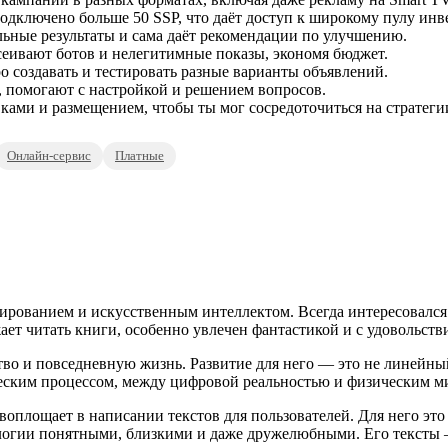
дключено больше 50 SSP, что даёт доступ к широкому пулу инв
льные результаты и сама даёт рекомендации по улучшению.
сеивают ботов и нелегитимные показы, экономя бюджет.
 создавать и тестировать разные варианты объявлений.
, помогают с настройкой и решением вопросов.
ами и размещением, чтобы ты мог сосредоточиться на стратеги
Онлайн-сервис
Платные
ированием и искусственным интеллектом. Всегда интересовался
ает читать книги, особенно увлечен фантастикой и с удовольств
во и повседневную жизнь. Развитие для него — это не линейный 
еским процессом, между цифровой реальностью и физическим м
оплощает в написании текстов для пользователей. Для него это 
нологии понятными, близкими и даже дружелюбными. Его текст