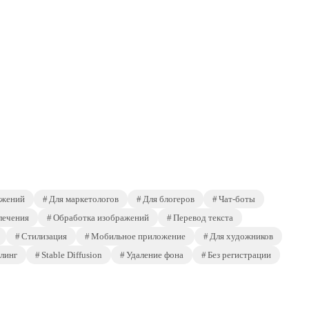
ажений
Для маркетологов
Для блогеров
Чат-боты
лечения
Обработка изображений
Перевод текста
Стилизация
Мобильное приложение
Для художников
линг
Stable Diffusion
Удаление фона
Без регистрации