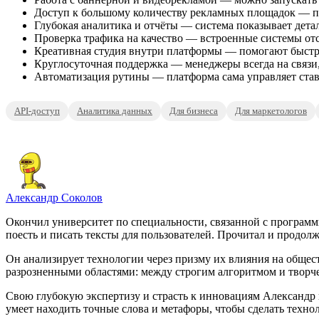
Доступ к большому количеству рекламных площадок — по
Глубокая аналитика и отчёты — система показывает дета
Проверка трафика на качество — встроенные системы от
Креативная студия внутри платформы — помогают быстро
Круглосуточная поддержка — менеджеры всегда на связи
Автоматизация рутины — платформа сама управляет ставк
API-доступ
Аналитика данных
Для бизнеса
Для маркетологов
Александр Соколов
Окончил университет по специальности, связанной с программ
поесть и писать тексты для пользователей. Прочитал и продолж
Он анализирует технологии через призму их влияния на общест
разрозненными областями: между строгим алгоритмом и творч
Свою глубокую экспертизу и страсть к инновациям Александр в
умеет находить точные слова и метафоры, чтобы сделать тех