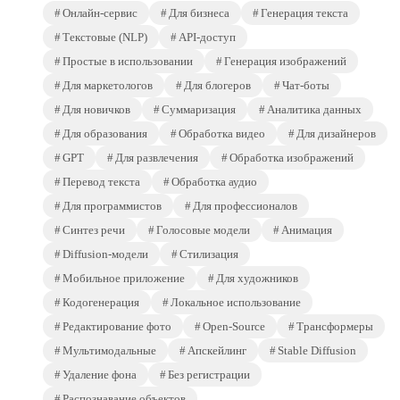
Онлайн-сервис
Для бизнеса
Генерация текста
Текстовые (NLP)
API-доступ
Простые в использовании
Генерация изображений
Для маркетологов
Для блогеров
Чат-боты
Для новичков
Суммаризация
Аналитика данных
Для образования
Обработка видео
Для дизайнеров
GPT
Для развлечения
Обработка изображений
Перевод текста
Обработка аудио
Для программистов
Для профессионалов
Синтез речи
Голосовые модели
Анимация
Diffusion-модели
Стилизация
Мобильное приложение
Для художников
Кодогенерация
Локальное использование
Редактирование фото
Open-Source
Трансформеры
Мультимодальные
Апскейлинг
Stable Diffusion
Удаление фона
Без регистрации
Распознавание объектов