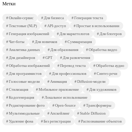
Метки
Онлайн-сервис
Для бизнеса
Генерация текста
Текстовые (NLP)
API-доступ
Простые в использовании
Генерация изображений
Для маркетологов
Для блогеров
Чат-боты
Для новичков
Суммаризация
Аналитика данных
Для образования
Обработка видео
Для дизайнеров
GPT
Для развлечения
Обработка изображений
Перевод текста
Обработка аудио
Для программистов
Для профессионалов
Синтез речи
Голосовые модели
Анимация
Diffusion-модели
Стилизация
Мобильное приложение
Для художников
Кодогенерация
Локальное использование
Редактирование фото
Open-Source
Трансформеры
Мультимодальные
Апскейлинг
Stable Diffusion
Удаление фона
Без регистрации
Распознавание объектов