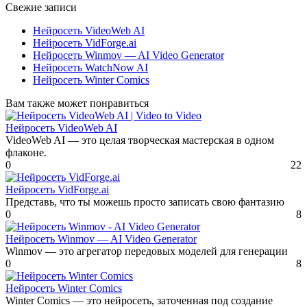
Свежие записи
Нейросеть VideoWeb AI
Нейросеть VidForge.ai
Нейросеть Winmov — AI Video Generator
Нейросеть WatchNow AI
Нейросеть Winter Comics
Вам также может понравиться
Нейросеть VideoWeb AI
VideoWeb AI — это целая творческая мастерская в одном
флаконе.
0
22
Нейросеть VidForge.ai
Представь, что ты можешь просто записать свою фантазию
0
8
Нейросеть Winmov — AI Video Generator
Winmov — это агрегатор передовых моделей для генерации
0
8
Нейросеть Winter Comics
Winter Comics — это нейросеть, заточенная под создание