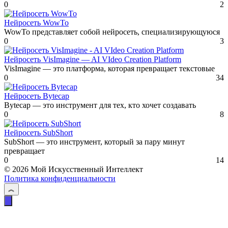
0
2
Нейросеть WowTo
WowTo представляет собой нейросеть, специализирующуюся
0
3
Нейросеть VisImagine — AI VIdeo Creation Platform
VisImagine — это платформа, которая превращает текстовые
0
34
Нейросеть Bytecap
Bytecap — это инструмент для тех, кто хочет создавать
0
8
Нейросеть SubShort
SubShort — это инструмент, который за пару минут
превращает
0
14
© 2026 Мой Искусственный Интеллект
Политика конфиденциальности