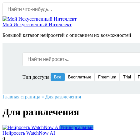
Перейти
к
содержанию
Мой Искусственный Интеллект
Большой каталог нейросетей с описанием их возможностей
Тип доступа:
Все
Бесплатные
Freemium
Trial
Главная страница
»
Для развлечения
Для развлечения
Универсальные
Нейросеть WatchNow AI
0