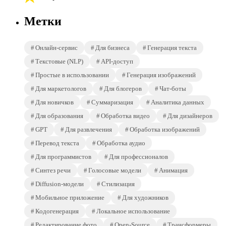
Метки
Онлайн-сервис
Для бизнеса
Генерация текста
Текстовые (NLP)
API-доступ
Простые в использовании
Генерация изображений
Для маркетологов
Для блогеров
Чат-боты
Для новичков
Суммаризация
Аналитика данных
Для образования
Обработка видео
Для дизайнеров
GPT
Для развлечения
Обработка изображений
Перевод текста
Обработка аудио
Для программистов
Для профессионалов
Синтез речи
Голосовые модели
Анимация
Diffusion-модели
Стилизация
Мобильное приложение
Для художников
Кодогенерация
Локальное использование
Редактирование фото
Open-Source
Трансформеры