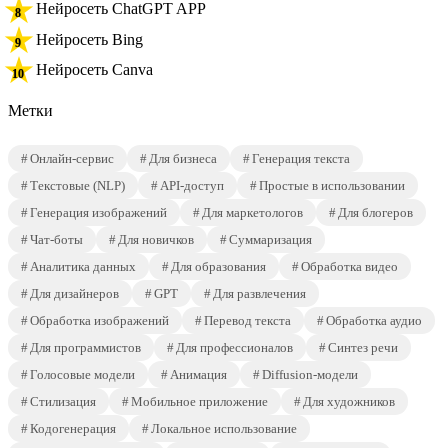
Нейросеть ChatGPT APP
Нейросеть Bing
Нейросеть Canva
Метки
Онлайн-сервис
Для бизнеса
Генерация текста
Текстовые (NLP)
API-доступ
Простые в использовании
Генерация изображений
Для маркетологов
Для блогеров
Чат-боты
Для новичков
Суммаризация
Аналитика данных
Для образования
Обработка видео
Для дизайнеров
GPT
Для развлечения
Обработка изображений
Перевод текста
Обработка аудио
Для программистов
Для профессионалов
Синтез речи
Голосовые модели
Анимация
Diffusion-модели
Стилизация
Мобильное приложение
Для художников
Кодогенерация
Локальное использование