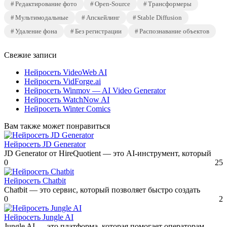
Редактирование фото
Open-Source
Трансформеры
Мультимодальные
Апскейлинг
Stable Diffusion
Удаление фона
Без регистрации
Распознавание объектов
Свежие записи
Нейросеть VideoWeb AI
Нейросеть VidForge.ai
Нейросеть Winmov — AI Video Generator
Нейросеть WatchNow AI
Нейросеть Winter Comics
Вам также может понравиться
Нейросеть JD Generator
JD Generator от HireQuotient — это AI-инструмент, который
0
25
Нейросеть Chatbit
Chatbit — это сервис, который позволяет быстро создать
0
2
Нейросеть Jungle AI
Jungle AI — это платформа, которая помогает операторам