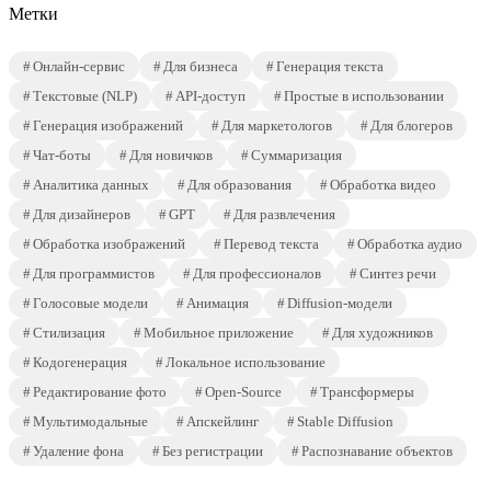
Метки
Онлайн-сервис
Для бизнеса
Генерация текста
Текстовые (NLP)
API-доступ
Простые в использовании
Генерация изображений
Для маркетологов
Для блогеров
Чат-боты
Для новичков
Суммаризация
Аналитика данных
Для образования
Обработка видео
Для дизайнеров
GPT
Для развлечения
Обработка изображений
Перевод текста
Обработка аудио
Для программистов
Для профессионалов
Синтез речи
Голосовые модели
Анимация
Diffusion-модели
Стилизация
Мобильное приложение
Для художников
Кодогенерация
Локальное использование
Редактирование фото
Open-Source
Трансформеры
Мультимодальные
Апскейлинг
Stable Diffusion
Удаление фона
Без регистрации
Распознавание объектов