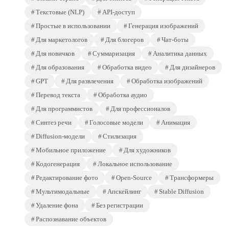
Текстовые (NLP)
API-доступ
Простые в использовании
Генерация изображений
Для маркетологов
Для блогеров
Чат-боты
Для новичков
Суммаризация
Аналитика данных
Для образования
Обработка видео
Для дизайнеров
GPT
Для развлечения
Обработка изображений
Перевод текста
Обработка аудио
Для программистов
Для профессионалов
Синтез речи
Голосовые модели
Анимация
Diffusion-модели
Стилизация
Мобильное приложение
Для художников
Кодогенерация
Локальное использование
Редактирование фото
Open-Source
Трансформеры
Мультимодальные
Апскейлинг
Stable Diffusion
Удаление фона
Без регистрации
Распознавание объектов