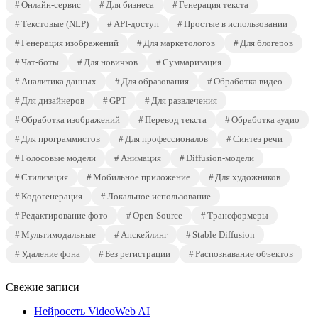
Онлайн-сервис
Для бизнеса
Генерация текста
Текстовые (NLP)
API-доступ
Простые в использовании
Генерация изображений
Для маркетологов
Для блогеров
Чат-боты
Для новичков
Суммаризация
Аналитика данных
Для образования
Обработка видео
Для дизайнеров
GPT
Для развлечения
Обработка изображений
Перевод текста
Обработка аудио
Для программистов
Для профессионалов
Синтез речи
Голосовые модели
Анимация
Diffusion-модели
Стилизация
Мобильное приложение
Для художников
Кодогенерация
Локальное использование
Редактирование фото
Open-Source
Трансформеры
Мультимодальные
Апскейлинг
Stable Diffusion
Удаление фона
Без регистрации
Распознавание объектов
Свежие записи
Нейросеть VideoWeb AI