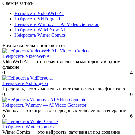
Свежие записи
Нейросеть VideoWeb AI
Нейросеть VidForge.ai
Нейросеть Winmov — AI Video Generator
Нейросеть WatchNow AI
Нейросеть Winter Comics
Вам также может понравиться
Нейросеть VideoWeb AI
VideoWeb AI — это целая творческая мастерская в одном
флаконе.
0
14
Нейросеть VidForge.ai
Представь, что ты можешь просто записать свою фантазию
0
6
Нейросеть Winmov — AI Video Generator
Winmov — это агрегатор передовых моделей для генерации
0
6
Нейросеть Winter Comics
Winter Comics — это нейросеть, заточенная под создание