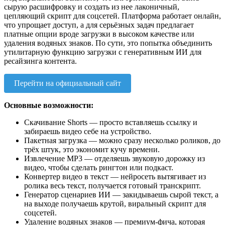
сырую расшифровку и создать из нее лаконичный,
цепляющий скрипт для соцсетей. Платформа работает онлайн,
что упрощает доступ, а для серьёзных задач предлагает
платные опции вроде загрузки в высоком качестве или
удаления водяных знаков. По сути, это попытка объединить
утилитарную функцию загрузки с генеративным ИИ для
ресайзинга контента.
Перейти на официальный сайт
Основные возможности:
Скачивание Shorts — просто вставляешь ссылку и
забираешь видео себе на устройство.
Пакетная загрузка — можно сразу несколько роликов, до
трёх штук, это экономит кучу времени.
Извлечение MP3 — отделяешь звуковую дорожку из
видео, чтобы сделать рингтон или подкаст.
Конвертер видео в текст — нейросеть вытягивает из
ролика весь текст, получается готовый транскрипт.
Генератор сценариев ИИ — закидываешь сырой текст, а
на выходе получаешь крутой, виральный скрипт для
соцсетей.
Удаление водяных знаков — премиум-фича, которая