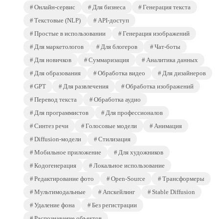
Онлайн-сервис
Для бизнеса
Генерация текста
Текстовые (NLP)
API-доступ
Простые в использовании
Генерация изображений
Для маркетологов
Для блогеров
Чат-боты
Для новичков
Суммаризация
Аналитика данных
Для образования
Обработка видео
Для дизайнеров
GPT
Для развлечения
Обработка изображений
Перевод текста
Обработка аудио
Для программистов
Для профессионалов
Синтез речи
Голосовые модели
Анимация
Diffusion-модели
Стилизация
Мобильное приложение
Для художников
Кодогенерация
Локальное использование
Редактирование фото
Open-Source
Трансформеры
Мультимодальные
Апскейлинг
Stable Diffusion
Удаление фона
Без регистрации
Распознавание объектов