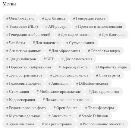
Метки
Онлайн-сервис
Для бизнеса
Генерация текста
Текстовые (NLP)
API-доступ
Простые в использовании
Генерация изображений
Для маркетологов
Для блогеров
Чат-боты
Для новичков
Суммаризация
Аналитика данных
Для образования
Обработка видео
Для дизайнеров
GPT
Для развлечения
Обработка изображений
Перевод текста
Обработка аудио
Для программистов
Для профессионалов
Синтез речи
Голосовые модели
Анимация
Diffusion-модели
Стилизация
Мобильное приложение
Для художников
Кодогенерация
Локальное использование
Редактирование фото
Open-Source
Трансформеры
Мультимодальные
Апскейлинг
Stable Diffusion
Удаление фона
Без регистрации
Распознавание объектов