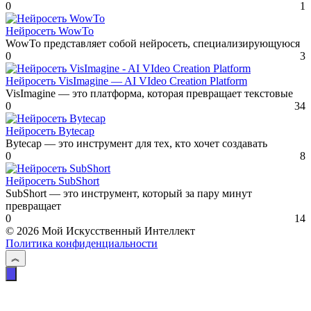
0
1
Нейросеть WowTo
WowTo представляет собой нейросеть, специализирующуюся
0
3
Нейросеть VisImagine — AI VIdeo Creation Platform
VisImagine — это платформа, которая превращает текстовые
0
34
Нейросеть Bytecap
Bytecap — это инструмент для тех, кто хочет создавать
0
8
Нейросеть SubShort
SubShort — это инструмент, который за пару минут
превращает
0
14
© 2026 Мой Искусственный Интеллект
Политика конфиденциальности