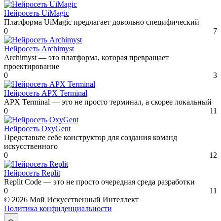
Нейросеть UiMagic
Платформа UiMagic предлагает довольно специфический
0
7
Нейросеть Archimyst
Archimyst — это платформа, которая превращает
проектирование
0
3
Нейросеть APX Terminal
APX Terminal — это не просто терминал, а скорее локальный
0
11
Нейросеть OxyGent
Представьте себе конструктор для создания команд
искусственного
0
12
Нейросеть Replit
Replit Code — это не просто очередная среда разработки
0
11
© 2026 Мой Искусственный Интеллект
Политика конфиденциальности