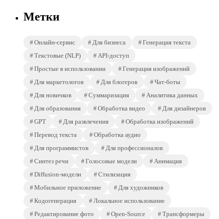
Метки
Онлайн-сервис
Для бизнеса
Генерация текста
Текстовые (NLP)
API-доступ
Простые в использовании
Генерация изображений
Для маркетологов
Для блогеров
Чат-боты
Для новичков
Суммаризация
Аналитика данных
Для образования
Обработка видео
Для дизайнеров
GPT
Для развлечения
Обработка изображений
Перевод текста
Обработка аудио
Для программистов
Для профессионалов
Синтез речи
Голосовые модели
Анимация
Diffusion-модели
Стилизация
Мобильное приложение
Для художников
Кодогенерация
Локальное использование
Редактирование фото
Open-Source
Трансформеры