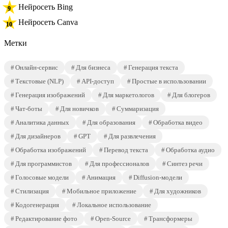
Нейросеть Bing
Нейросеть Canva
Метки
Онлайн-сервис
Для бизнеса
Генерация текста
Текстовые (NLP)
API-доступ
Простые в использовании
Генерация изображений
Для маркетологов
Для блогеров
Чат-боты
Для новичков
Суммаризация
Аналитика данных
Для образования
Обработка видео
Для дизайнеров
GPT
Для развлечения
Обработка изображений
Перевод текста
Обработка аудио
Для программистов
Для профессионалов
Синтез речи
Голосовые модели
Анимация
Diffusion-модели
Стилизация
Мобильное приложение
Для художников
Кодогенерация
Локальное использование
Редактирование фото
Open-Source
Трансформеры