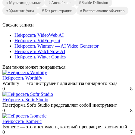
Мультимодальные
Апскейлинг
Stable Diffusion
Удаление фона
Без регистрации
Распознавание объектов
Свежие записи
Нейросеть VideoWeb AI
Нейросеть VidForge.ai
Нейросеть Winmov — AI Video Generator
Нейросеть WatchNow AI
Нейросеть Winter Comics
Вам также может понравиться
Нейросеть Worthify
Worthify — это инструмент для анализа бинарного кода
0
8
Нейросеть Softr Studio
Платформа Softr Studio представляет собой инструмент
0
8
Нейросеть Isomeric
Isomeric — это инструмент, который превращает хаотичный
0
7