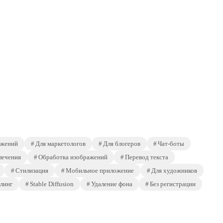
ажений
Для маркетологов
Для блогеров
Чат-боты
лечения
Обработка изображений
Перевод текста
Стилизация
Мобильное приложение
Для художников
линг
Stable Diffusion
Удаление фона
Без регистрации