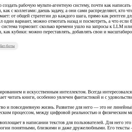
 создать рабочую мульти-агентную систему, почти как написать 
как с коллегами: даешь задачу, а они сами распределяют, кто что
ет: от общей стратегии до каждого шага, прямо как рентген для
 один вариант, можно отмотать назад и посмотреть, а что если 
 система тормозит: сколько времени ушло на запросы к LLM ил
 как кубики: можно переставлять, добавлять свои и масштабиро
Чат-боты
ированием и искусственным интеллектом. Всегда интересовался
ает читать книги, особенно увлечен фантастикой и с удовольств
во и повседневную жизнь. Развитие для него — это не линейный 
еским процессом, между цифровой реальностью и физическим м
оплощает в написании текстов для пользователей. Для него это 
нологии понятными, близкими и даже дружелюбными. Его текст