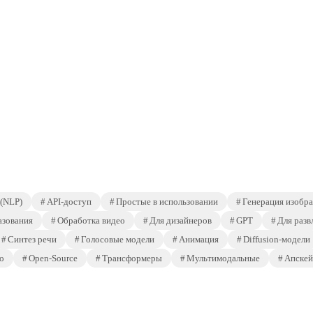
 (NLP)
API-доступ
Простые в использовании
Генерация изобр
азования
Обработка видео
Для дизайнеров
GPT
Для разв
Синтез речи
Голосовые модели
Анимация
Diffusion-модели
о
Open-Source
Трансформеры
Мультимодальные
Апскей