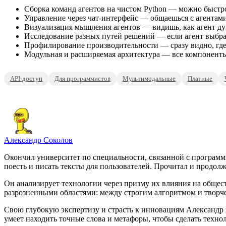
Сборка команд агентов на чистом Python — можно быстро
Управление через чат-интерфейс — общаешься с агентами, 
Визуализация мышления агентов — видишь, как агент дума
Исследование разных путей решений — если агент выбрал
Профилирование производительности — сразу видно, где
Модульная и расширяемая архитектура — все компоненты,
API-доступ
Для программистов
Мультимодальные
Платные
Александр Соколов
Окончил университет по специальности, связанной с программ
поесть и писать тексты для пользователей. Прочитал и продолж
Он анализирует технологии через призму их влияния на общест
разрозненными областями: между строгим алгоритмом и творч
Свою глубокую экспертизу и страсть к инновациям Александр в
умеет находить точные слова и метафоры, чтобы сделать тех