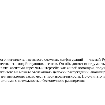
нного интеллекта, где вместо сложных конфигураций — чистый P
ожества взаимодействующих агентов. Он объединяет инструменты
влять агентами через чат-интерфейс, как живой командой, пор
агентов: вы можете отслеживать цепочки рассуждений, анализи
я выявления узких мест в производительности. По сути, это ин
е системы с возможностью бесконечного расширения.