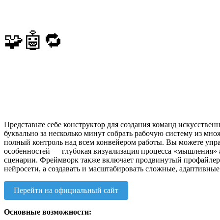
🧩🤖🔁
Представьте себе конструктор для создания команд искусстве
буквально за несколько минут собрать рабочую систему из мн
полный контроль над всем конвейером работы. Вы можете упра
особенностей — глубокая визуализация процесса «мышления» 
сценарии. Фреймворк также включает продвинутый профайлер дл
нейросети, а создавать и масштабировать сложные, адаптивны
Перейти на официальный сайт
Основные возможности: