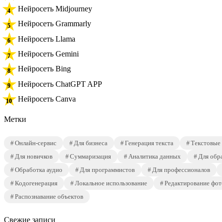
Нейросеть Midjourney
Нейросеть Grammarly
Нейросеть Llama
Нейросеть Gemini
Нейросеть Bing
Нейросеть ChatGPT APP
Нейросеть Canva
Метки
Онлайн-сервис
Для бизнеса
Генерация текста
Текстовые
Для новичков
Суммаризация
Аналитика данных
Для обр
Обработка аудио
Для программистов
Для профессионалов
Кодогенерация
Локальное использование
Редактирование фот
Распознавание объектов
Свежие записи