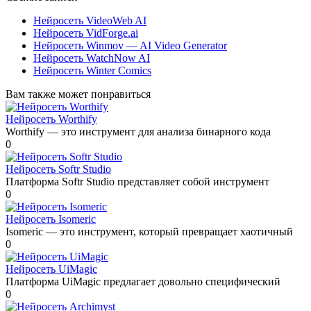
Нейросеть VideoWeb AI
Нейросеть VidForge.ai
Нейросеть Winmov — AI Video Generator
Нейросеть WatchNow AI
Нейросеть Winter Comics
Вам также может понравиться
Нейросеть Worthify
Worthify — это инструмент для анализа бинарного кода
0
Нейросеть Softr Studio
Платформа Softr Studio представляет собой инструмент
0
Нейросеть Isomeric
Isomeric — это инструмент, который превращает хаотичный
0
Нейросеть UiMagic
Платформа UiMagic предлагает довольно специфический
0