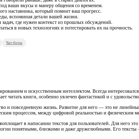
под ваши вкусы и манеру общения со временем.
ого наставника, который помнит ваш прогресс.
еды, вспоминая детали вашей жизни.
задач, где нужен контекст из прошлых обсуждений.
ться в новых технологиях и потестировать их на прочность.
Чат-боты
ированием и искусственным интеллектом. Всегда интересовался
ает читать книги, особенно увлечен фантастикой и с удовольств
во и повседневную жизнь. Развитие для него — это не линейный 
еским процессом, между цифровой реальностью и физическим м
оплощает в написании текстов для пользователей. Для него это 
нологии понятными, близкими и даже дружелюбными. Его текст