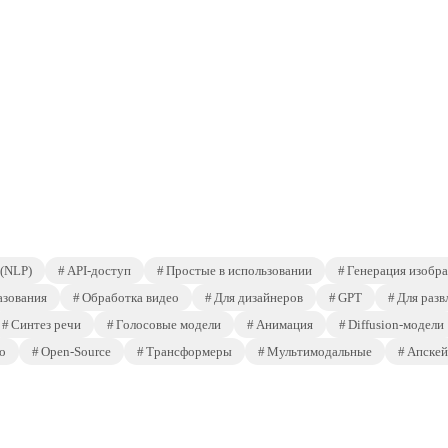
 (NLP)
API-доступ
Простые в использовании
Генерация изобр
азования
Обработка видео
Для дизайнеров
GPT
Для разв
Синтез речи
Голосовые модели
Анимация
Diffusion-модели
о
Open-Source
Трансформеры
Мультимодальные
Апскей