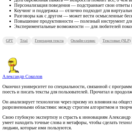
Персонализация поведения — подстраивает свои ответы 
Коучинг и поддержка — отлично подходит для виртуальн
Разговоры как с другом — может вести осмысленные бес
Повышение продуктивности — полезный инструмент для 
Экспериментальные возможности — для любителей покопа
GPT
Trial
Генерация текста
Онлайн-сервис
Текстовые (NLP)
Александр Соколов
Окончил университет по специальности, связанной с программ
поесть и писать тексты для пользователей. Прочитал и продолж
Он анализирует технологии через призму их влияния на общест
разрозненными областями: между строгим алгоритмом и творч
Свою глубокую экспертизу и страсть к инновациям Александр в
умеет находить точные слова и метафоры, чтобы сделать тех
людьми, которые ими пользуются.