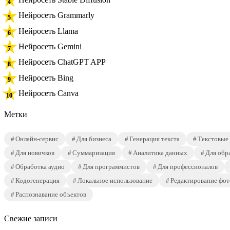
Нейросеть Grammarly
Нейросеть Llama
Нейросеть Gemini
Нейросеть ChatGPT APP
Нейросеть Bing
Нейросеть Canva
Метки
Онлайн-сервис
Для бизнеса
Генерация текста
Текстовые
Для новичков
Суммаризация
Аналитика данных
Для обр
Обработка аудио
Для программистов
Для профессионалов
Кодогенерация
Локальное использование
Редактирование фот
Распознавание объектов
Свежие записи