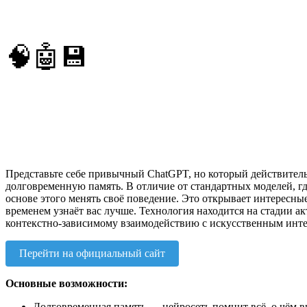
🧠🤖💾
Представьте себе привычный ChatGPT, но который действител
долговременную память. В отличие от стандартных моделей, гд
основе этого менять своё поведение. Это открывает интересны
временем узнаёт вас лучше. Технология находится на стадии а
контекстно-зависимому взаимодействию с искусственным инте
Перейти на официальный сайт
Основные возможности:
Долговременная память — нейросеть помнит всё, о чём в