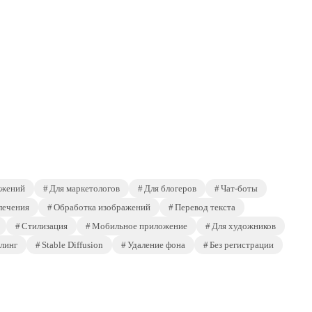
ажений
Для маркетологов
Для блогеров
Чат-боты
лечения
Обработка изображений
Перевод текста
Стилизация
Мобильное приложение
Для художников
линг
Stable Diffusion
Удаление фона
Без регистрации