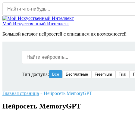
Перейти
к
содержанию
Мой Искусственный Интеллект
Большой каталог нейросетей с описанием их возможностей
Тип доступа:
Все
Бесплатные
Freemium
Trial
Главная страница
»
Нейросеть MemoryGPT
Нейросеть MemoryGPT