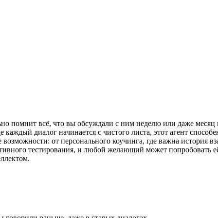
ьно помнит всё, что вы обсуждали с ним неделю или даже месяц
е каждый диалог начинается с чистого листа, этот агент способ
е возможности: от персонального коучинга, где важна история в
ктивного тестирования, и любой желающий может попробовать её
ллектом.
ы говорили раньше, даже в старых диалогах.