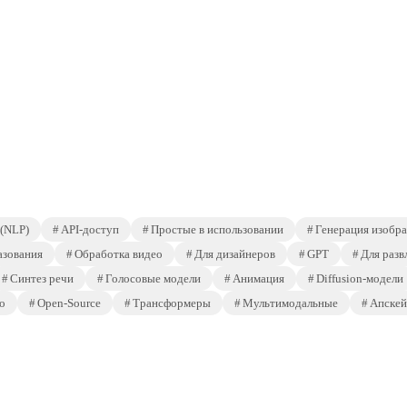
 (NLP)
API-доступ
Простые в использовании
Генерация изобр
азования
Обработка видео
Для дизайнеров
GPT
Для разв
Синтез речи
Голосовые модели
Анимация
Diffusion-модели
о
Open-Source
Трансформеры
Мультимодальные
Апскей