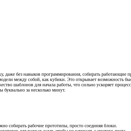
еку, даже без навыков программирования, собирать работающие п
одели между собой, как кубики. Это открывает возможность быс
ество шаблонов для начала работы, что сильно ускоряет процесс.
 буквально за несколько минут.
о собирать рабочие прототипы, просто соединяя блоки.
отовок для разных задач, чтобы не начинать с чистого листа.