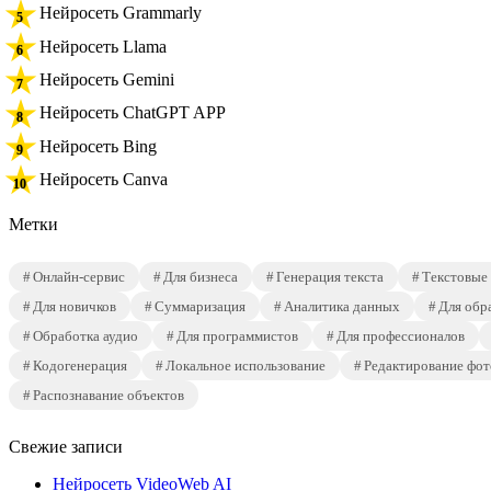
Нейросеть Grammarly
Нейросеть Llama
Нейросеть Gemini
Нейросеть ChatGPT APP
Нейросеть Bing
Нейросеть Canva
Метки
Онлайн-сервис
Для бизнеса
Генерация текста
Текстовые
Для новичков
Суммаризация
Аналитика данных
Для обр
Обработка аудио
Для программистов
Для профессионалов
Кодогенерация
Локальное использование
Редактирование фот
Распознавание объектов
Свежие записи
Нейросеть VideoWeb AI