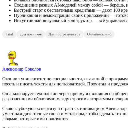
Соединение разных AI-моделей между собой — берёшь, нап
Быстрый старт с бесплатными кредитами — дают 100 кред
Публикация и демонстрация своих приложений — готово
Интуитивный визуальный конструктор — всё управляется
Trial
Для новичков
Для программистов
Онлайн-сервис
Александр Соколов
Окончил университет по специальности, связанной с программ
поесть и писать тексты для пользователей. Прочитал и продолж
Он анализирует технологии через призму их влияния на общест
разрозненными областями: между строгим алгоритмом и творч
Свою глубокую экспертизу и страсть к инновациям Александр в
умеет находить точные слова и метафоры, чтобы сделать тех
людьми, которые ими пользуются.