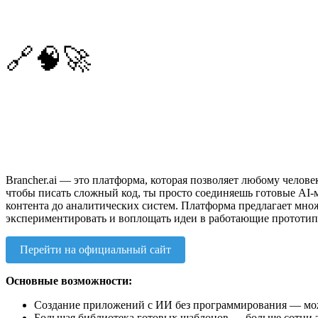
🔗🧠🚀
Brancher.ai — это платформа, которая позволяет любому челов
чтобы писать сложный код, ты просто соединяешь готовые AI-м
контента до аналитических систем. Платформа предлагает множ
экспериментировать и воплощать идеи в работающие прототипы
Перейти на официальный сайт
Основные возможности:
Создание приложений с ИИ без программирования — можн
Большая библиотека готовых шаблонов — больше сотни заг