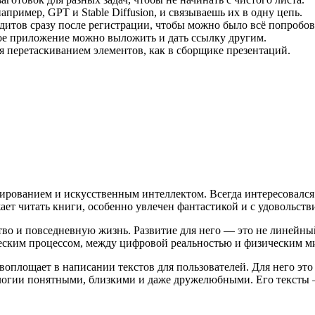
ример, GPT и Stable Diffusion, и связываешь их в одну цепь.
итов сразу после регистрации, чтобы можно было всё попробов
е приложение можно выложить и дать ссылку другим.
 перетаскиванием элементов, как в сборщике презентаций.
ированием и искусственным интеллектом. Всегда интересовался
ает читать книги, особенно увлечен фантастикой и с удовольств
во и повседневную жизнь. Развитие для него — это не линейный 
еским процессом, между цифровой реальностью и физическим м
оплощает в написании текстов для пользователей. Для него это 
нологии понятными, близкими и даже дружелюбными. Его текст