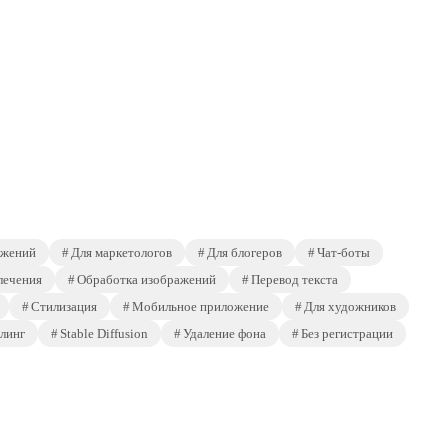
ажений
Для маркетологов
Для блогеров
Чат-боты
лечения
Обработка изображений
Перевод текста
Стилизация
Мобильное приложение
Для художников
линг
Stable Diffusion
Удаление фона
Без регистрации