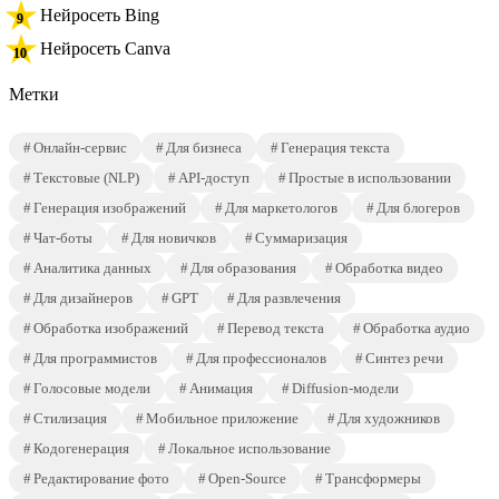
Нейросеть Bing
Нейросеть Canva
Метки
Онлайн-сервис
Для бизнеса
Генерация текста
Текстовые (NLP)
API-доступ
Простые в использовании
Генерация изображений
Для маркетологов
Для блогеров
Чат-боты
Для новичков
Суммаризация
Аналитика данных
Для образования
Обработка видео
Для дизайнеров
GPT
Для развлечения
Обработка изображений
Перевод текста
Обработка аудио
Для программистов
Для профессионалов
Синтез речи
Голосовые модели
Анимация
Diffusion-модели
Стилизация
Мобильное приложение
Для художников
Кодогенерация
Локальное использование
Редактирование фото
Open-Source
Трансформеры