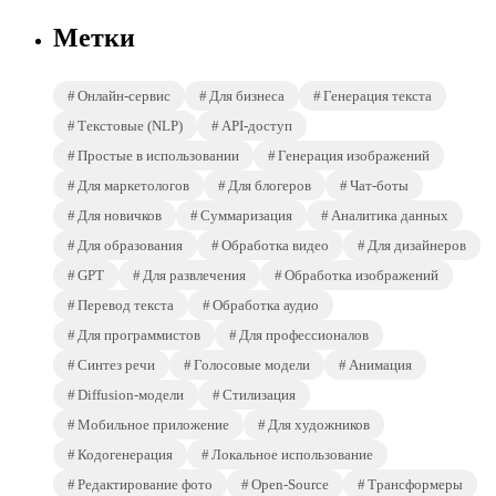
Метки
Онлайн-сервис
Для бизнеса
Генерация текста
Текстовые (NLP)
API-доступ
Простые в использовании
Генерация изображений
Для маркетологов
Для блогеров
Чат-боты
Для новичков
Суммаризация
Аналитика данных
Для образования
Обработка видео
Для дизайнеров
GPT
Для развлечения
Обработка изображений
Перевод текста
Обработка аудио
Для программистов
Для профессионалов
Синтез речи
Голосовые модели
Анимация
Diffusion-модели
Стилизация
Мобильное приложение
Для художников
Кодогенерация
Локальное использование
Редактирование фото
Open-Source
Трансформеры