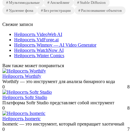
Мультимодальные
Апскейлинг
Stable Diffusion
Удаление фона
Без регистрации
Распознавание объектов
Свежие записи
Нейросеть VideoWeb AI
Нейросеть VidForge.ai
Нейросеть Winmov — AI Video Generator
Нейросеть WatchNow AI
Нейросеть Winter Comics
Вам также может понравиться
Нейросеть Worthify
Worthify — это инструмент для анализа бинарного кода
0
8
Нейросеть Softr Studio
Платформа Softr Studio представляет собой инструмент
0
8
Нейросеть Isomeric
Isomeric — это инструмент, который превращает хаотичный
0
7