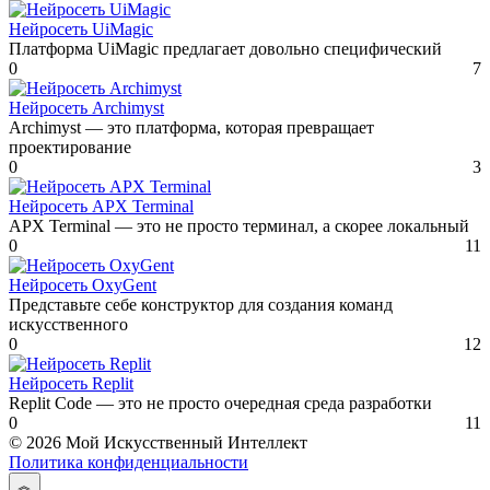
Нейросеть UiMagic
Платформа UiMagic предлагает довольно специфический
0
7
Нейросеть Archimyst
Archimyst — это платформа, которая превращает
проектирование
0
3
Нейросеть APX Terminal
APX Terminal — это не просто терминал, а скорее локальный
0
11
Нейросеть OxyGent
Представьте себе конструктор для создания команд
искусственного
0
12
Нейросеть Replit
Replit Code — это не просто очередная среда разработки
0
11
© 2026 Мой Искусственный Интеллект
Политика конфиденциальности