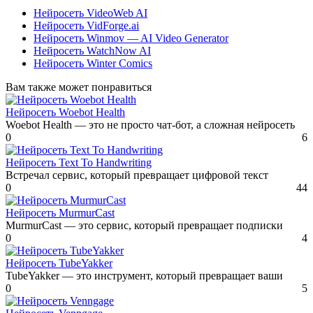
Нейросеть VideoWeb AI
Нейросеть VidForge.ai
Нейросеть Winmov — AI Video Generator
Нейросеть WatchNow AI
Нейросеть Winter Comics
Вам также может понравиться
Нейросеть Woebot Health
Woebot Health — это не просто чат-бот, а сложная нейросеть
0
6
Нейросеть Text To Handwriting
Встречал сервис, который превращает цифровой текст
0
44
Нейросеть MurmurCast
MurmurCast — это сервис, который превращает подписки
0
4
Нейросеть TubeYakker
TubeYakker — это инструмент, который превращает ваши
0
5