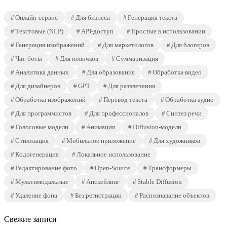
Онлайн-сервис
Для бизнеса
Генерация текста
Текстовые (NLP)
API-доступ
Простые в использовании
Генерация изображений
Для маркетологов
Для блогеров
Чат-боты
Для новичков
Суммаризация
Аналитика данных
Для образования
Обработка видео
Для дизайнеров
GPT
Для развлечения
Обработка изображений
Перевод текста
Обработка аудио
Для программистов
Для профессионалов
Синтез речи
Голосовые модели
Анимация
Diffusion-модели
Стилизация
Мобильное приложение
Для художников
Кодогенерация
Локальное использование
Редактирование фото
Open-Source
Трансформеры
Мультимодальные
Апскейлинг
Stable Diffusion
Удаление фона
Без регистрации
Распознавание объектов
Свежие записи