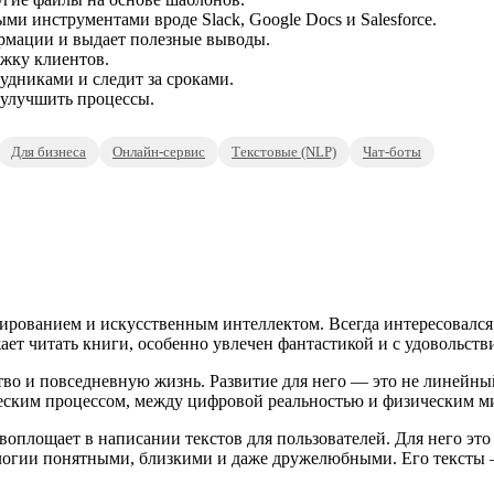
и инструментами вроде Slack, Google Docs и Salesforce.
рмации и выдает полезные выводы.
ржку клиентов.
удниками и следит за сроками.
 улучшить процессы.
Для бизнеса
Онлайн-сервис
Текстовые (NLP)
Чат-боты
ированием и искусственным интеллектом. Всегда интересовался
ает читать книги, особенно увлечен фантастикой и с удовольств
во и повседневную жизнь. Развитие для него — это не линейный 
еским процессом, между цифровой реальностью и физическим м
оплощает в написании текстов для пользователей. Для него это 
нологии понятными, близкими и даже дружелюбными. Его текст