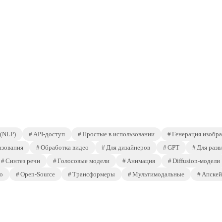
 (NLP)
API-доступ
Простые в использовании
Генерация изобр
азования
Обработка видео
Для дизайнеров
GPT
Для разв
Синтез речи
Голосовые модели
Анимация
Diffusion-модели
о
Open-Source
Трансформеры
Мультимодальные
Апскей