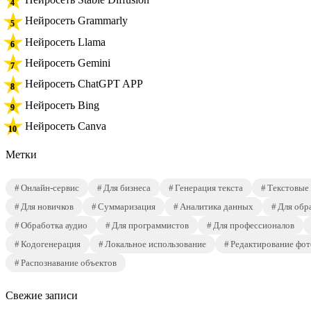
Нейросеть Grammarly
Нейросеть Llama
Нейросеть Gemini
Нейросеть ChatGPT APP
Нейросеть Bing
Нейросеть Canva
Метки
Онлайн-сервис
Для бизнеса
Генерация текста
Текстовые
Для новичков
Суммаризация
Аналитика данных
Для обр
Обработка аудио
Для программистов
Для профессионалов
Кодогенерация
Локальное использование
Редактирование фот
Распознавание объектов
Свежие записи