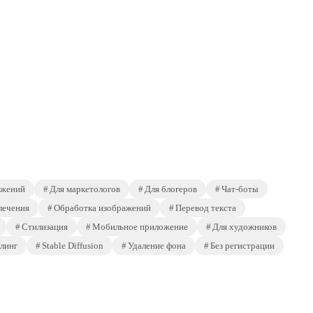
ажений
Для маркетологов
Для блогеров
Чат-боты
лечения
Обработка изображений
Перевод текста
Стилизация
Мобильное приложение
Для художников
линг
Stable Diffusion
Удаление фона
Без регистрации