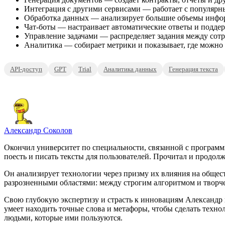
Интеграция с другими сервисами — работает с популярным
Обработка данных — анализирует большие объемы инфо
Чат-боты — настраивает автоматические ответы и подде
Управление задачами — распределяет задания между сотр
Аналитика — собирает метрики и показывает, где можно
API-доступ
GPT
Trial
Аналитика данных
Генерация текста
Александр Соколов
Окончил университет по специальности, связанной с программ
поесть и писать тексты для пользователей. Прочитал и продолж
Он анализирует технологии через призму их влияния на общест
разрозненными областями: между строгим алгоритмом и творч
Свою глубокую экспертизу и страсть к инновациям Александр в
умеет находить точные слова и метафоры, чтобы сделать тех
людьми, которые ими пользуются.