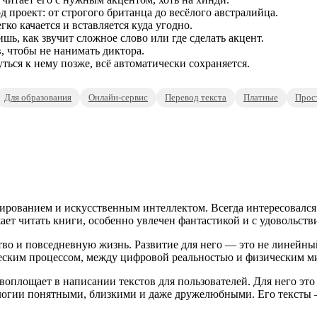
 проект: от строгого британца до весёлого австралийца.
о качается и вставляется куда угодно.
ь, как звучит сложное слово или где сделать акцент.
, чтобы не нанимать диктора.
ься к нему позже, всё автоматически сохраняется.
Для образования
Онлайн-сервис
Перевод текста
Платные
Прос
ированием и искусственным интеллектом. Всегда интересовался
ает читать книги, особенно увлечен фантастикой и с удовольств
во и повседневную жизнь. Развитие для него — это не линейный 
еским процессом, между цифровой реальностью и физическим м
оплощает в написании текстов для пользователей. Для него это 
нологии понятными, близкими и даже дружелюбными. Его текст