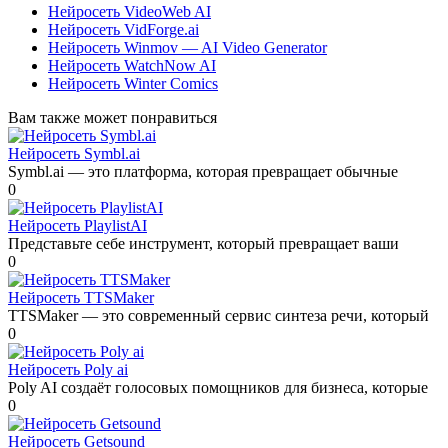
Нейросеть VideoWeb AI
Нейросеть VidForge.ai
Нейросеть Winmov — AI Video Generator
Нейросеть WatchNow AI
Нейросеть Winter Comics
Вам также может понравиться
Нейросеть Symbl.ai
Symbl.ai — это платформа, которая превращает обычные
0
Нейросеть PlaylistAI
Представьте себе инструмент, который превращает ваши
0
Нейросеть TTSMaker
TTSMaker — это современный сервис синтеза речи, который
0
Нейросеть Poly ai
Poly AI создаёт голосовых помощников для бизнеса, которые
0
Нейросеть Getsound