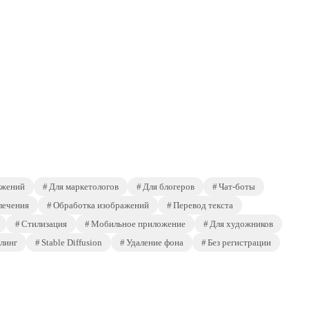
ажений
Для маркетологов
Для блогеров
Чат-боты
лечения
Обработка изображений
Перевод текста
Стилизация
Мобильное приложение
Для художников
линг
Stable Diffusion
Удаление фона
Без регистрации