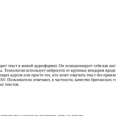
ащает текст в живой аудиоформат. Он позиционирует себя как ин
ты. Технология использует нейросети от крупных вендоров вроде
ающих курсов или просто тех, кто хочет озвучить текст без прив
AV. Пользователи отмечают, в частности, качество британских г
х текстов.
ь читает его с нужным акцентом, хоть на хинди.