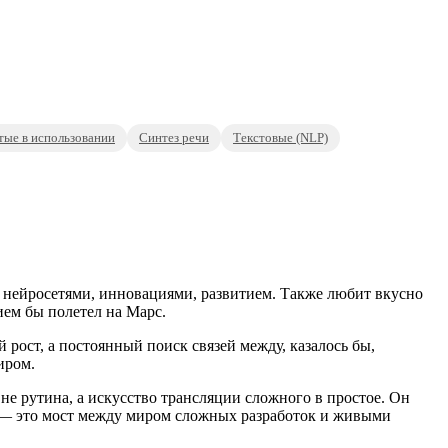
тые в использовании
Синтез речи
Текстовые (NLP)
 нейросетями, инновациями, развитием. Также любит вкусно
ием бы полетел на Марс.
рост, а постоянный поиск связей между, казалось бы,
иром.
не рутина, а искусство трансляции сложного в простое. Он
ы — это мост между миром сложных разработок и живыми