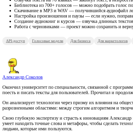
Библиотека из 700+ голосов — можно подобрать голос под
Скачивание в MP3 и WAV — получившийся аудиофайл легк
Настройка произношения и паузы — если нужно, поправиш
Создание аудиокниг и курсов — озвучка длинных текстов
Работа с черновиками — проект можно сохранить и вернут
API-доступ
Голосовые модели
Для бизнеса
Для маркетологов
Александр Соколов
Окончил университет по специальности, связанной с программ
поесть и писать тексты для пользователей. Прочитал и продолж
Он анализирует технологии через призму их влияния на общест
разрозненными областями: между строгим алгоритмом и творч
Свою глубокую экспертизу и страсть к инновациям Александр в
умеет находить точные слова и метафоры, чтобы сделать тех
людьми, которые ими пользуются.