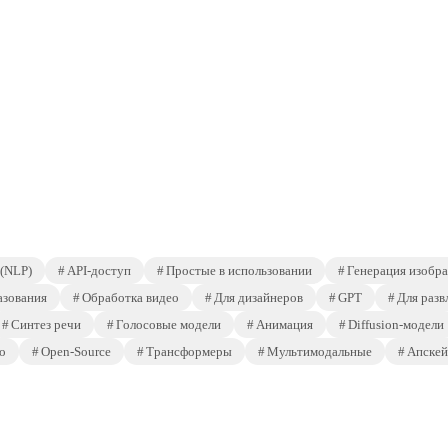
 (NLP)
API-доступ
Простые в использовании
Генерация изобр
азования
Обработка видео
Для дизайнеров
GPT
Для разв
Синтез речи
Голосовые модели
Анимация
Diffusion-модели
о
Open-Source
Трансформеры
Мультимодальные
Апскей