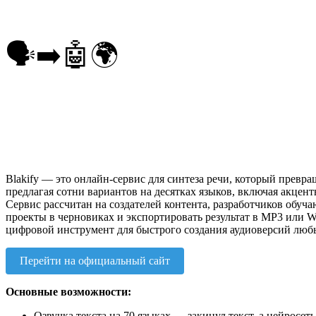
🗣️➡️🤖🌍
Blakify — это онлайн-сервис для синтеза речи, который превр
предлагая сотни вариантов на десятках языков, включая акцен
Сервис рассчитан на создателей контента, разработчиков обуч
проекты в черновиках и экспортировать результат в MP3 или W
цифровой инструмент для быстрого создания аудиоверсий любы
Перейти на официальный сайт
Основные возможности:
Озвучка текста на 70 языках — закинул текст, а нейросет