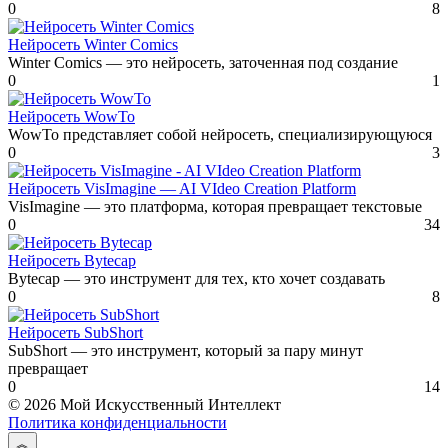
0
8
Нейросеть Winter Comics
Winter Comics — это нейросеть, заточенная под создание
0
1
Нейросеть WowTo
WowTo представляет собой нейросеть, специализирующуюся
0
3
Нейросеть VisImagine — AI VIdeo Creation Platform
VisImagine — это платформа, которая превращает текстовые
0
34
Нейросеть Bytecap
Bytecap — это инструмент для тех, кто хочет создавать
0
8
Нейросеть SubShort
SubShort — это инструмент, который за пару минут
превращает
0
14
© 2026 Мой Искусственный Интеллект
Политика конфиденциальности