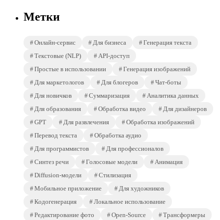
Метки
Онлайн-сервис
Для бизнеса
Генерация текста
Текстовые (NLP)
API-доступ
Простые в использовании
Генерация изображений
Для маркетологов
Для блогеров
Чат-боты
Для новичков
Суммаризация
Аналитика данных
Для образования
Обработка видео
Для дизайнеров
GPT
Для развлечения
Обработка изображений
Перевод текста
Обработка аудио
Для программистов
Для профессионалов
Синтез речи
Голосовые модели
Анимация
Diffusion-модели
Стилизация
Мобильное приложение
Для художников
Кодогенерация
Локальное использование
Редактирование фото
Open-Source
Трансформеры