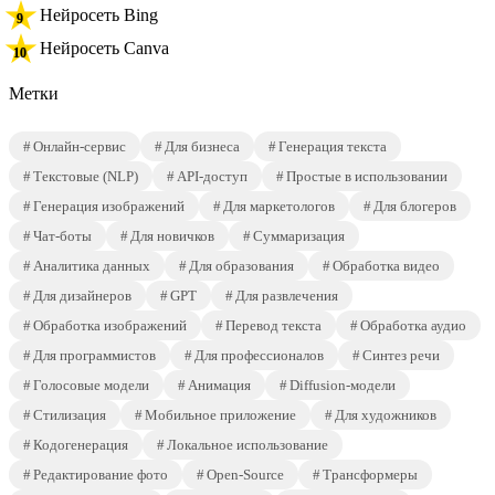
Нейросеть Bing
Нейросеть Canva
Метки
Онлайн-сервис
Для бизнеса
Генерация текста
Текстовые (NLP)
API-доступ
Простые в использовании
Генерация изображений
Для маркетологов
Для блогеров
Чат-боты
Для новичков
Суммаризация
Аналитика данных
Для образования
Обработка видео
Для дизайнеров
GPT
Для развлечения
Обработка изображений
Перевод текста
Обработка аудио
Для программистов
Для профессионалов
Синтез речи
Голосовые модели
Анимация
Diffusion-модели
Стилизация
Мобильное приложение
Для художников
Кодогенерация
Локальное использование
Редактирование фото
Open-Source
Трансформеры