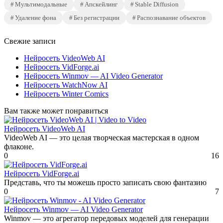
Мультимодальные
Апскейлинг
Stable Diffusion
Удаление фона
Без регистрации
Распознавание объектов
Свежие записи
Нейросеть VideoWeb AI
Нейросеть VidForge.ai
Нейросеть Winmov — AI Video Generator
Нейросеть WatchNow AI
Нейросеть Winter Comics
Вам также может понравиться
Нейросеть VideoWeb AI
VideoWeb AI — это целая творческая мастерская в одном
флаконе.
0
16
Нейросеть VidForge.ai
Представь, что ты можешь просто записать свою фантазию
0
7
Нейросеть Winmov — AI Video Generator
Winmov — это агрегатор передовых моделей для генерации