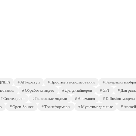
 (NLP)
API-доступ
Простые в использовании
Генерация изобр
азования
Обработка видео
Для дизайнеров
GPT
Для разв
Синтез речи
Голосовые модели
Анимация
Diffusion-модели
о
Open-Source
Трансформеры
Мультимодальные
Апскей