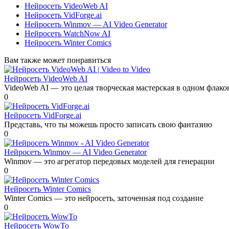
Нейросеть VideoWeb AI
Нейросеть VidForge.ai
Нейросеть Winmov — AI Video Generator
Нейросеть WatchNow AI
Нейросеть Winter Comics
Вам также может понравиться
Нейросеть VideoWeb AI
VideoWeb AI — это целая творческая мастерская в одном флако
0
Нейросеть VidForge.ai
Представь, что ты можешь просто записать свою фантазию
0
Нейросеть Winmov — AI Video Generator
Winmov — это агрегатор передовых моделей для генерации
0
Нейросеть Winter Comics
Winter Comics — это нейросеть, заточенная под создание
0
Нейросеть WowTo