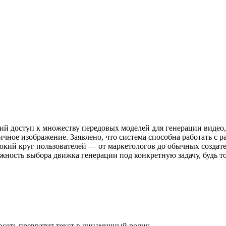
й доступ к множеству передовых моделей для генерации видео, та
ичное изображение. Заявлено, что система способна работать с 
рокий круг пользователей — от маркетологов до обычных созда
ность выбора движка генерации под конкретную задачу, будь т
осеть превратит текст в динамичный ролик.