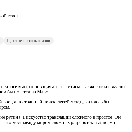
.
ой текст.
Простые в использовании
 нейросетями, инновациями, развитием. Также любит вкусно
ием бы полетел на Марс.
рост, а постоянный поиск связей между, казалось бы,
иром.
не рутина, а искусство трансляции сложного в простое. Он
ы — это мост между миром сложных разработок и живыми