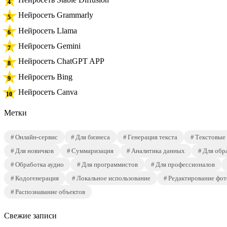
Нейросеть Grammarly
Нейросеть Llama
Нейросеть Gemini
Нейросеть ChatGPT APP
Нейросеть Bing
Нейросеть Canva
Метки
Онлайн-сервис
Для бизнеса
Генерация текста
Текстовые
Для новичков
Суммаризация
Аналитика данных
Для обр
Обработка аудио
Для программистов
Для профессионалов
Кодогенерация
Локальное использование
Редактирование фот
Распознавание объектов
Свежие записи