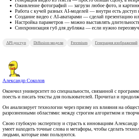
Оживление фотографий — загрузи любое фото, и картинка
Работа с кучей разных AI-моделей — внутри есть доступ к 
Создание видео с AI-аватарами — сделай презентацию и
Настройка параметров — можно выставлять длительность,
Синхронизация губ для дубляжа — если нужно переозвучи
API-доступ
Diffusion-модели
Freemium
Генерация изображений
Александр Соколов
Окончил университет по специальности, связанной с программ
поесть и писать тексты для пользователей. Прочитал и продолж
Он анализирует технологии через призму их влияния на общест
разрозненными областями: между строгим алгоритмом и творч
Свою глубокую экспертизу и страсть к инновациям Александр в
умеет находить точные слова и метафоры, чтобы сделать тех
людьми, которые ими пользуются.