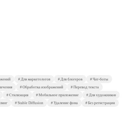
ажений
Для маркетологов
Для блогеров
Чат-боты
лечения
Обработка изображений
Перевод текста
Стилизация
Мобильное приложение
Для художников
линг
Stable Diffusion
Удаление фона
Без регистрации