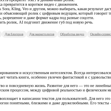
 превратится в короткое видео с движением.
Sora, Kling, Veo и другим, можно выбирать, какая результат даст
ли объясняющий ролик с цифровым ведущим, который говорит тв
 разрешение и даже формат кадра под разные соцсети.
ть ролик, AI подгонит движение губ под новую речь.
Для блогеров
Для маркетологов
Обработка видео
Онлайн-сервис
ированием и искусственным интеллектом. Всегда интересовался
ает читать книги, особенно увлечен фантастикой и с удовольств
во и повседневную жизнь. Развитие для него — это не линейный 
еским процессом, между цифровой реальностью и физическим м
оплощает в написании текстов для пользователей. Для него это 
нологии понятными, близкими и даже дружелюбными. Его текст