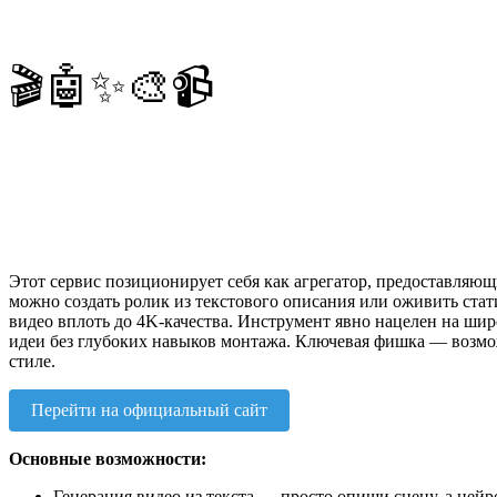
🎬🤖✨🎨📹
Этот сервис позиционирует себя как агрегатор, предоставляющи
можно создать ролик из текстового описания или оживить стат
видео вплоть до 4K-качества. Инструмент явно нацелен на ши
идеи без глубоких навыков монтажа. Ключевая фишка — возмож
стиле.
Перейти на официальный сайт
Основные возможности:
Генерация видео из текста — просто опиши сцену, а нейр