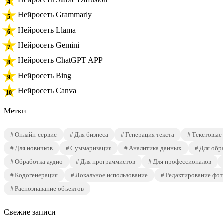
Нейросеть Grammarly
Нейросеть Llama
Нейросеть Gemini
Нейросеть ChatGPT APP
Нейросеть Bing
Нейросеть Canva
Метки
Онлайн-сервис
Для бизнеса
Генерация текста
Текстовые
Для новичков
Суммаризация
Аналитика данных
Для обр
Обработка аудио
Для программистов
Для профессионалов
Кодогенерация
Локальное использование
Редактирование фот
Распознавание объектов
Свежие записи