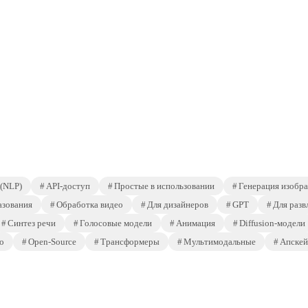
 (NLP)
API-доступ
Простые в использовании
Генерация изобр
азования
Обработка видео
Для дизайнеров
GPT
Для разв
Синтез речи
Голосовые модели
Анимация
Diffusion-модели
о
Open-Source
Трансформеры
Мультимодальные
Апскей