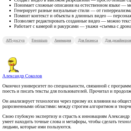
Понимает сложные описания на естественном языке — мо
Генерирует разные визуальные стили — от гиперреализма
Помнит контекст и объекты в длинных видео — персонажи
Позволяет редактировать созданные видео — можно текс
Работает с камерой и ракурсами — укажи «съемка с дрон
API-доступ
Freemium
Анимация
Для бизнеса
Для дизайнеров
Александр Соколов
Окончил университет по специальности, связанной с программ
поесть и писать тексты для пользователей. Прочитал и продолж
Он анализирует технологии через призму их влияния на общест
разрозненными областями: между строгим алгоритмом и творч
Свою глубокую экспертизу и страсть к инновациям Александр в
умеет находить точные слова и метафоры, чтобы сделать тех
людьми, которые ими пользуются.