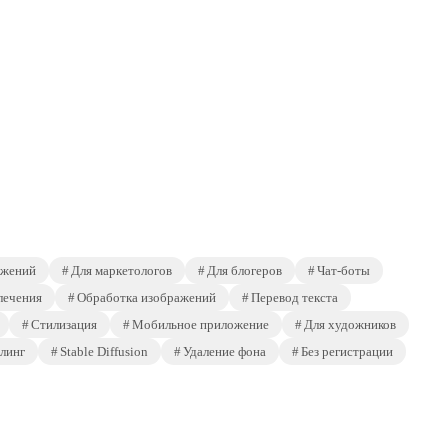
ажений
Для маркетологов
Для блогеров
Чат-боты
лечения
Обработка изображений
Перевод текста
Стилизация
Мобильное приложение
Для художников
линг
Stable Diffusion
Удаление фона
Без регистрации