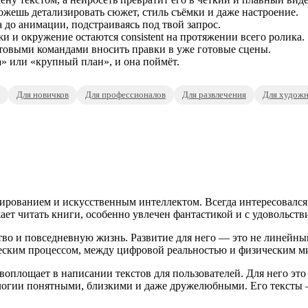
жешь детализировать сюжет, стиль съёмки и даже настроение.
 до анимации, подстраиваясь под твой запрос.
 и окружение остаются consistent на протяжении всего ролика.
товыми командами вносить правки в уже готовые сцены.
а» или «крупный план», и она поймёт.
Для новичков
Для профессионалов
Для развлечения
Для художн
ированием и искусственным интеллектом. Всегда интересовался
ает читать книги, особенно увлечен фантастикой и с удовольств
во и повседневную жизнь. Развитие для него — это не линейный 
еским процессом, между цифровой реальностью и физическим м
оплощает в написании текстов для пользователей. Для него это 
нологии понятными, близкими и даже дружелюбными. Его текст