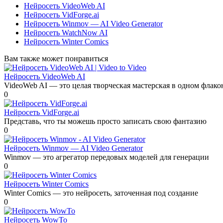
Нейросеть VideoWeb AI
Нейросеть VidForge.ai
Нейросеть Winmov — AI Video Generator
Нейросеть WatchNow AI
Нейросеть Winter Comics
Вам также может понравиться
Нейросеть VideoWeb AI
VideoWeb AI — это целая творческая мастерская в одном флако
0
Нейросеть VidForge.ai
Представь, что ты можешь просто записать свою фантазию
0
Нейросеть Winmov — AI Video Generator
Winmov — это агрегатор передовых моделей для генерации
0
Нейросеть Winter Comics
Winter Comics — это нейросеть, заточенная под создание
0
Нейросеть WowTo