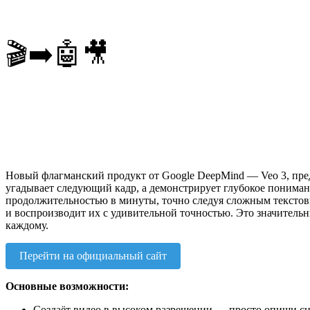
🎬➡️🤖🎥
Новый флагманский продукт от Google DeepMind — Veo 3, предс
угадывает следующий кадр, а демонстрирует глубокое пониман
продолжительностью в минуты, точно следуя сложным текстовы
и воспроизводит их с удивительной точностью. Это значительн
каждому.
Перейти на официальный сайт
Основные возможности:
Создаёт видео в высоком разрешении — просто опиши сце