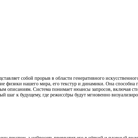
тавляет собой прорыв в области генеративного искусственного 
ие физики нашего мира, его текстур и динамики. Она способна
м описаниям. Система понимает нюансы запросов, включая стил
ый шаг к будущему, где режиссёры будут мгновенно визуализиро
ну текстом, а нейросеть превратит его в чёткий и плавный вид