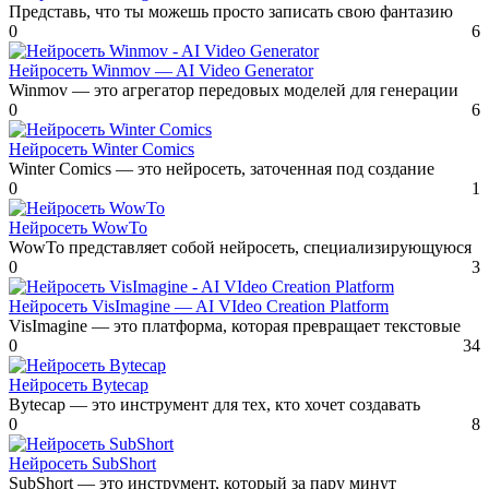
Представь, что ты можешь просто записать свою фантазию
0
6
Нейросеть Winmov — AI Video Generator
Winmov — это агрегатор передовых моделей для генерации
0
6
Нейросеть Winter Comics
Winter Comics — это нейросеть, заточенная под создание
0
1
Нейросеть WowTo
WowTo представляет собой нейросеть, специализирующуюся
0
3
Нейросеть VisImagine — AI VIdeo Creation Platform
VisImagine — это платформа, которая превращает текстовые
0
34
Нейросеть Bytecap
Bytecap — это инструмент для тех, кто хочет создавать
0
8
Нейросеть SubShort
SubShort — это инструмент, который за пару минут