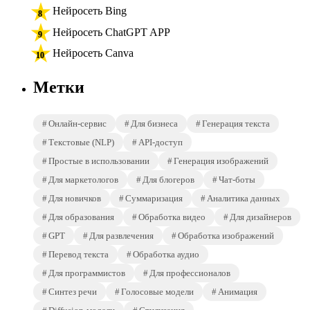
Нейросеть Bing
Нейросеть ChatGPT APP
Нейросеть Canva
Метки
Онлайн-сервис
Для бизнеса
Генерация текста
Текстовые (NLP)
API-доступ
Простые в использовании
Генерация изображений
Для маркетологов
Для блогеров
Чат-боты
Для новичков
Суммаризация
Аналитика данных
Для образования
Обработка видео
Для дизайнеров
GPT
Для развлечения
Обработка изображений
Перевод текста
Обработка аудио
Для программистов
Для профессионалов
Синтез речи
Голосовые модели
Анимация