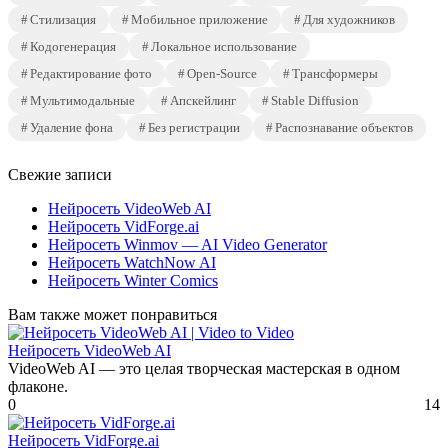
Стилизация
Мобильное приложение
Для художников
Кодогенерация
Локальное использование
Редактирование фото
Open-Source
Трансформеры
Мультимодальные
Апскейлинг
Stable Diffusion
Удаление фона
Без регистрации
Распознавание объектов
Свежие записи
Нейросеть VideoWeb AI
Нейросеть VidForge.ai
Нейросеть Winmov — AI Video Generator
Нейросеть WatchNow AI
Нейросеть Winter Comics
Вам также может понравиться
Нейросеть VideoWeb AI
VideoWeb AI — это целая творческая мастерская в одном
флаконе.
0
14
Нейросеть VidForge.ai