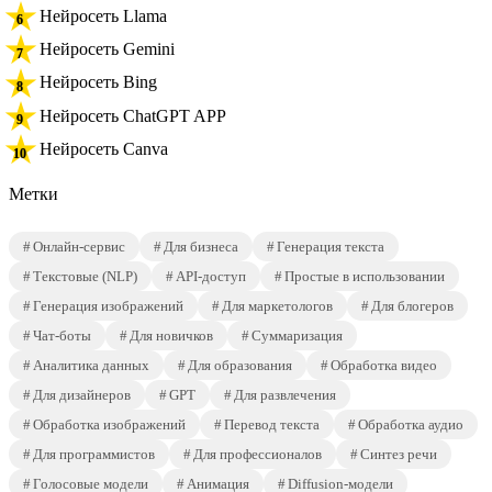
Нейросеть Llama
Нейросеть Gemini
Нейросеть Bing
Нейросеть ChatGPT APP
Нейросеть Canva
Метки
Онлайн-сервис
Для бизнеса
Генерация текста
Текстовые (NLP)
API-доступ
Простые в использовании
Генерация изображений
Для маркетологов
Для блогеров
Чат-боты
Для новичков
Суммаризация
Аналитика данных
Для образования
Обработка видео
Для дизайнеров
GPT
Для развлечения
Обработка изображений
Перевод текста
Обработка аудио
Для программистов
Для профессионалов
Синтез речи
Голосовые модели
Анимация
Diffusion-модели