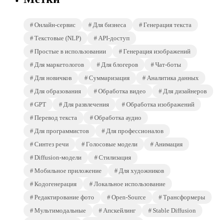
Онлайн-сервис
Для бизнеса
Генерация текста
Текстовые (NLP)
API-доступ
Простые в использовании
Генерация изображений
Для маркетологов
Для блогеров
Чат-боты
Для новичков
Суммаризация
Аналитика данных
Для образования
Обработка видео
Для дизайнеров
GPT
Для развлечения
Обработка изображений
Перевод текста
Обработка аудио
Для программистов
Для профессионалов
Синтез речи
Голосовые модели
Анимация
Diffusion-модели
Стилизация
Мобильное приложение
Для художников
Кодогенерация
Локальное использование
Редактирование фото
Open-Source
Трансформеры
Мультимодальные
Апскейлинг
Stable Diffusion