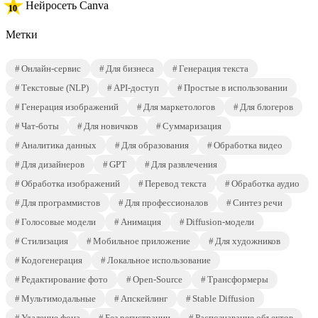
Нейросеть Canva
Метки
Онлайн-сервис
Для бизнеса
Генерация текста
Текстовые (NLP)
API-доступ
Простые в использовании
Генерация изображений
Для маркетологов
Для блогеров
Чат-боты
Для новичков
Суммаризация
Аналитика данных
Для образования
Обработка видео
Для дизайнеров
GPT
Для развлечения
Обработка изображений
Перевод текста
Обработка аудио
Для программистов
Для профессионалов
Синтез речи
Голосовые модели
Анимация
Diffusion-модели
Стилизация
Мобильное приложение
Для художников
Кодогенерация
Локальное использование
Редактирование фото
Open-Source
Трансформеры
Мультимодальные
Апскейлинг
Stable Diffusion
Удаление фона
Без регистрации
Распознавание объектов