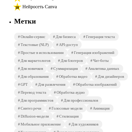
Нейросеть Canva
Метки
Онлайн-сервис
Для бизнеса
Генерация текста
Текстовые (NLP)
API-доступ
Простые в использовании
Генерация изображений
Для маркетологов
Для блогеров
Чат-боты
Для новичков
Суммаризация
Аналитика данных
Для образования
Обработка видео
Для дизайнеров
GPT
Для развлечения
Обработка изображений
Перевод текста
Обработка аудио
Для программистов
Для профессионалов
Синтез речи
Голосовые модели
Анимация
Diffusion-модели
Стилизация
Мобильное приложение
Для художников