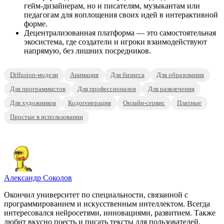
гейм-дизайнерам, но и писателям, музыкантам или
педагогам для воплощения своих идей в интерактивной
форме.
Децентрализованная платформа — это самостоятельная
экосистема, где создатели и игроки взаимодействуют
напрямую, без лишних посредников.
Diffusion-модели
Анимация
Для бизнеса
Для образования
Для программистов
Для профессионалов
Для развлечения
Для художников
Кодогенерация
Онлайн-сервис
Платные
Простые в использовании
Александр Соколов
Окончил университет по специальности, связанной с
программированием и искусственным интеллектом. Всегда
интересовался нейросетями, инновациями, развитием. Также
любит вкусно поесть и писать тексты для пользователей.