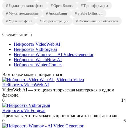
Редактирование фото
Open-Source
Трансформеры
Мультимодальные
Апскейлинг
Stable Diffusion
Удаление фона
Без регистрации
Распознавание объектов
Свежие записи
Нейросеть VideoWeb AI
Нейросеть VidForge.ai
Нейросеть Winmov — AI Video Generator
Нейросеть WatchNow AI
Нейросеть Winter Comics
Вам также может понравиться
Нейросеть VideoWeb AI
VideoWeb AI — это целая творческая мастерская в одном
флаконе.
0
14
Нейросеть VidForge.ai
Представь, что ты можешь просто записать свою фантазию
0
6