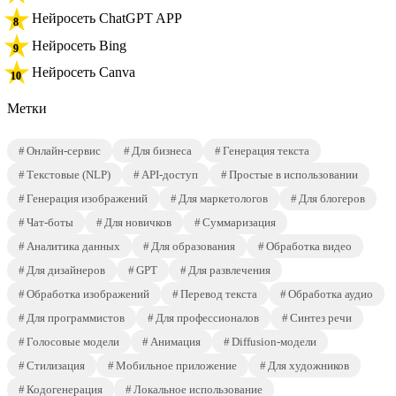
Нейросеть ChatGPT APP
Нейросеть Bing
Нейросеть Canva
Метки
Онлайн-сервис
Для бизнеса
Генерация текста
Текстовые (NLP)
API-доступ
Простые в использовании
Генерация изображений
Для маркетологов
Для блогеров
Чат-боты
Для новичков
Суммаризация
Аналитика данных
Для образования
Обработка видео
Для дизайнеров
GPT
Для развлечения
Обработка изображений
Перевод текста
Обработка аудио
Для программистов
Для профессионалов
Синтез речи
Голосовые модели
Анимация
Diffusion-модели
Стилизация
Мобильное приложение
Для художников
Кодогенерация
Локальное использование