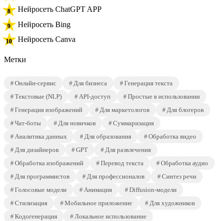
Нейросеть ChatGPT APP
Нейросеть Bing
Нейросеть Canva
Метки
Онлайн-сервис
Для бизнеса
Генерация текста
Текстовые (NLP)
API-доступ
Простые в использовании
Генерация изображений
Для маркетологов
Для блогеров
Чат-боты
Для новичков
Суммаризация
Аналитика данных
Для образования
Обработка видео
Для дизайнеров
GPT
Для развлечения
Обработка изображений
Перевод текста
Обработка аудио
Для программистов
Для профессионалов
Синтез речи
Голосовые модели
Анимация
Diffusion-модели
Стилизация
Мобильное приложение
Для художников
Кодогенерация
Локальное использование