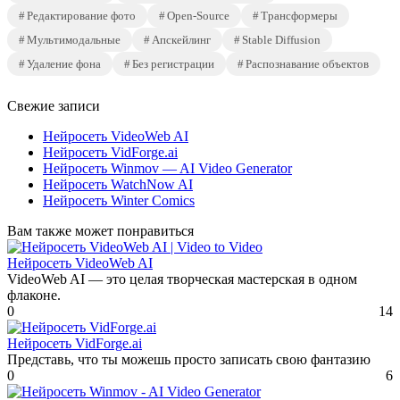
Редактирование фото
Open-Source
Трансформеры
Мультимодальные
Апскейлинг
Stable Diffusion
Удаление фона
Без регистрации
Распознавание объектов
Свежие записи
Нейросеть VideoWeb AI
Нейросеть VidForge.ai
Нейросеть Winmov — AI Video Generator
Нейросеть WatchNow AI
Нейросеть Winter Comics
Вам также может понравиться
Нейросеть VideoWeb AI
VideoWeb AI — это целая творческая мастерская в одном
флаконе.
0
14
Нейросеть VidForge.ai
Представь, что ты можешь просто записать свою фантазию
0
6