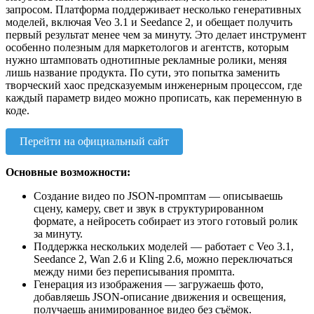
запросом. Платформа поддерживает несколько генеративных
моделей, включая Veo 3.1 и Seedance 2, и обещает получить
первый результат менее чем за минуту. Это делает инструмент
особенно полезным для маркетологов и агентств, которым
нужно штамповать однотипные рекламные ролики, меняя
лишь название продукта. По сути, это попытка заменить
творческий хаос предсказуемым инженерным процессом, где
каждый параметр видео можно прописать, как переменную в
коде.
Перейти на официальный сайт
Основные возможности:
Создание видео по JSON-промптам — описываешь
сцену, камеру, свет и звук в структурированном
формате, а нейросеть собирает из этого готовый ролик
за минуту.
Поддержка нескольких моделей — работает с Veo 3.1,
Seedance 2, Wan 2.6 и Kling 2.6, можно переключаться
между ними без переписывания промпта.
Генерация из изображения — загружаешь фото,
добавляешь JSON-описание движения и освещения,
получаешь анимированное видео без съёмок.