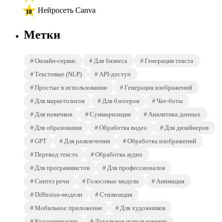
Нейросеть Canva
Метки
Онлайн-сервис
Для бизнеса
Генерация текста
Текстовые (NLP)
API-доступ
Простые в использовании
Генерация изображений
Для маркетологов
Для блогеров
Чат-боты
Для новичков
Суммаризация
Аналитика данных
Для образования
Обработка видео
Для дизайнеров
GPT
Для развлечения
Обработка изображений
Перевод текста
Обработка аудио
Для программистов
Для профессионалов
Синтез речи
Голосовые модели
Анимация
Diffusion-модели
Стилизация
Мобильное приложение
Для художников
Кодогенерация
Локальное использование