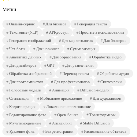
Метки
Онлайн-сервис
Для бизнеса
Генерация текста
Текстовые (NLP)
API-доступ
Простые в использовании
Генерация изображений
Для маркетологов
Для блогеров
Чат-боты
Для новичков
Суммаризация
Аналитика данных
Для образования
Обработка видео
Для дизайнеров
GPT
Для развлечения
Обработка изображений
Перевод текста
Обработка аудио
Для программистов
Для профессионалов
Синтез речи
Голосовые модели
Анимация
Diffusion-модели
Стилизация
Мобильное приложение
Для художников
Кодогенерация
Локальное использование
Редактирование фото
Open-Source
Трансформеры
Мультимодальные
Апскейлинг
Stable Diffusion
Удаление фона
Без регистрации
Распознавание объектов