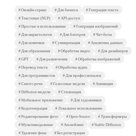
Онлайн-сервис
Для бизнеса
Генерация текста
Текстовые (NLP)
API-доступ
Простые в использовании
Генерация изображений
Для маркетологов
Для блогеров
Чат-боты
Для новичков
Суммаризация
Аналитика данных
Для образования
Обработка видео
Для дизайнеров
GPT
Для развлечения
Обработка изображений
Перевод текста
Обработка аудио
Для программистов
Для профессионалов
Синтез речи
Голосовые модели
Анимация
Diffusion-модели
Стилизация
Мобильное приложение
Для художников
Кодогенерация
Локальное использование
Редактирование фото
Open-Source
Трансформеры
Мультимодальные
Апскейлинг
Stable Diffusion
Удаление фона
Без регистрации