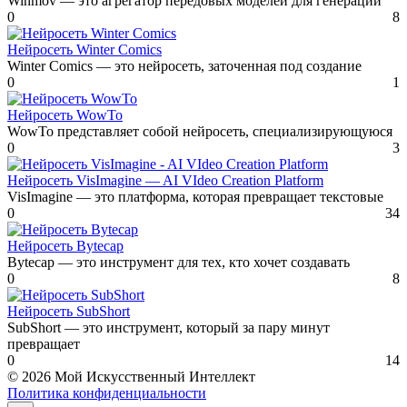
Winmov — это агрегатор передовых моделей для генерации
0
8
Нейросеть Winter Comics
Winter Comics — это нейросеть, заточенная под создание
0
1
Нейросеть WowTo
WowTo представляет собой нейросеть, специализирующуюся
0
3
Нейросеть VisImagine — AI VIdeo Creation Platform
VisImagine — это платформа, которая превращает текстовые
0
34
Нейросеть Bytecap
Bytecap — это инструмент для тех, кто хочет создавать
0
8
Нейросеть SubShort
SubShort — это инструмент, который за пару минут
превращает
0
14
© 2026 Мой Искусственный Интеллект
Политика конфиденциальности