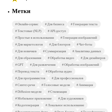
Метки
Онлайн-сервис
Для бизнеса
Генерация текста
Текстовые (NLP)
API-доступ
Простые в использовании
Генерация изображений
Для маркетологов
Для блогеров
Чат-боты
Для новичков
Суммаризация
Аналитика данных
Для образования
Обработка видео
Для дизайнеров
GPT
Для развлечения
Обработка изображений
Перевод текста
Обработка аудио
Для программистов
Для профессионалов
Синтез речи
Голосовые модели
Анимация
Diffusion-модели
Стилизация
Мобильное приложение
Для художников
Кодогенерация
Локальное использование
Редактирование фото
Open-Source
Трансформеры