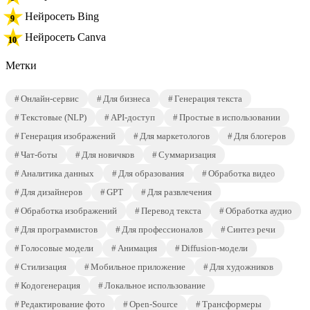
Нейросеть Bing
Нейросеть Canva
Метки
Онлайн-сервис
Для бизнеса
Генерация текста
Текстовые (NLP)
API-доступ
Простые в использовании
Генерация изображений
Для маркетологов
Для блогеров
Чат-боты
Для новичков
Суммаризация
Аналитика данных
Для образования
Обработка видео
Для дизайнеров
GPT
Для развлечения
Обработка изображений
Перевод текста
Обработка аудио
Для программистов
Для профессионалов
Синтез речи
Голосовые модели
Анимация
Diffusion-модели
Стилизация
Мобильное приложение
Для художников
Кодогенерация
Локальное использование
Редактирование фото
Open-Source
Трансформеры