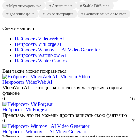
Мультимодальные
Апскейлинг
Stable Diffusion
Удаление фона
Без регистрации
Распознавание объектов
Свежие записи
Нейросеть VideoWeb AI
Нейросеть VidForge.ai
Нейросеть Winmov — AI Video Generator
Нейросеть WatchNow AI
Нейросеть Winter Comics
Вам также может понравиться
Нейросеть VideoWeb AI
VideoWeb AI — это целая творческая мастерская в одном
флаконе.
0
16
Нейросеть VidForge.ai
Представь, что ты можешь просто записать свою фантазию
0
7
Нейросеть Winmov — AI Video Generator