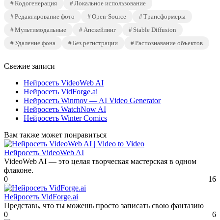
Кодогенерация
Локальное использование
Редактирование фото
Open-Source
Трансформеры
Мультимодальные
Апскейлинг
Stable Diffusion
Удаление фона
Без регистрации
Распознавание объектов
Свежие записи
Нейросеть VideoWeb AI
Нейросеть VidForge.ai
Нейросеть Winmov — AI Video Generator
Нейросеть WatchNow AI
Нейросеть Winter Comics
Вам также может понравиться
Нейросеть VideoWeb AI
VideoWeb AI — это целая творческая мастерская в одном
флаконе.
0
16
Нейросеть VidForge.ai
Представь, что ты можешь просто записать свою фантазию
0
6