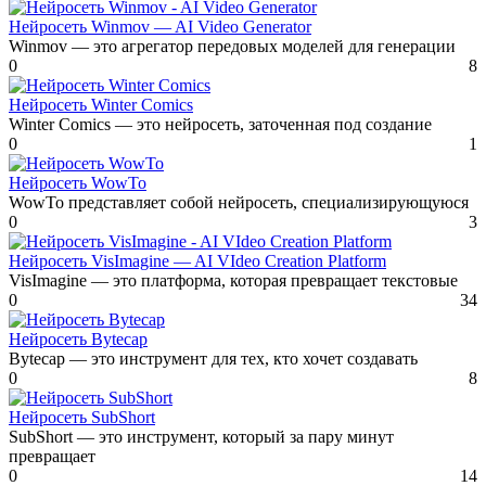
Нейросеть Winmov — AI Video Generator
Winmov — это агрегатор передовых моделей для генерации
0
8
Нейросеть Winter Comics
Winter Comics — это нейросеть, заточенная под создание
0
1
Нейросеть WowTo
WowTo представляет собой нейросеть, специализирующуюся
0
3
Нейросеть VisImagine — AI VIdeo Creation Platform
VisImagine — это платформа, которая превращает текстовые
0
34
Нейросеть Bytecap
Bytecap — это инструмент для тех, кто хочет создавать
0
8
Нейросеть SubShort
SubShort — это инструмент, который за пару минут
превращает
0
14