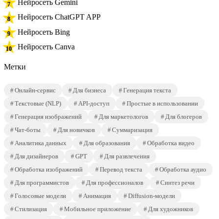
Нейросеть Gemini
Нейросеть ChatGPT APP
Нейросеть Bing
Нейросеть Canva
Метки
Онлайн-сервис
Для бизнеса
Генерация текста
Текстовые (NLP)
API-доступ
Простые в использовании
Генерация изображений
Для маркетологов
Для блогеров
Чат-боты
Для новичков
Суммаризация
Аналитика данных
Для образования
Обработка видео
Для дизайнеров
GPT
Для развлечения
Обработка изображений
Перевод текста
Обработка аудио
Для программистов
Для профессионалов
Синтез речи
Голосовые модели
Анимация
Diffusion-модели
Стилизация
Мобильное приложение
Для художников