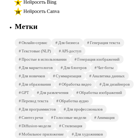
Нейросеть Bing
Нейросеть Canva
Метки
Онлайн-сервис
Для бизнеса
Генерация текста
Текстовые (NLP)
API-доступ
Простые в использовании
Генерация изображений
Для маркетологов
Для блогеров
Чат-боты
Для новичков
Суммаризация
Аналитика данных
Для образования
Обработка видео
Для дизайнеров
GPT
Для развлечения
Обработка изображений
Перевод текста
Обработка аудио
Для программистов
Для профессионалов
Синтез речи
Голосовые модели
Анимация
Diffusion-модели
Стилизация
Мобильное приложение
Для художников