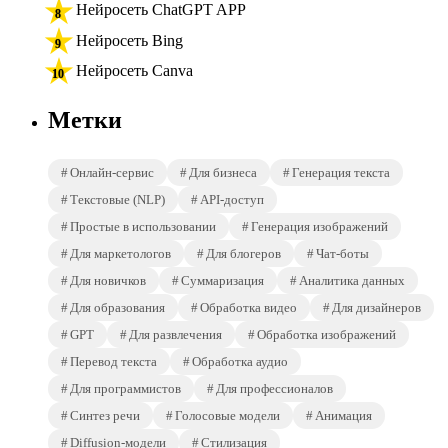
Нейросеть ChatGPT APP
Нейросеть Bing
Нейросеть Canva
Метки
Онлайн-сервис
Для бизнеса
Генерация текста
Текстовые (NLP)
API-доступ
Простые в использовании
Генерация изображений
Для маркетологов
Для блогеров
Чат-боты
Для новичков
Суммаризация
Аналитика данных
Для образования
Обработка видео
Для дизайнеров
GPT
Для развлечения
Обработка изображений
Перевод текста
Обработка аудио
Для программистов
Для профессионалов
Синтез речи
Голосовые модели
Анимация
Diffusion-модели
Стилизация