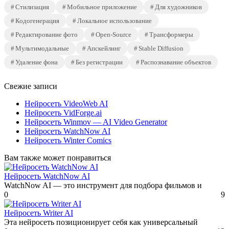
Стилизация
Мобильное приложение
Для художников
Кодогенерация
Локальное использование
Редактирование фото
Open-Source
Трансформеры
Мультимодальные
Апскейлинг
Stable Diffusion
Удаление фона
Без регистрации
Распознавание объектов
Свежие записи
Нейросеть VideoWeb AI
Нейросеть VidForge.ai
Нейросеть Winmov — AI Video Generator
Нейросеть WatchNow AI
Нейросеть Winter Comics
Вам также может понравиться
Нейросеть WatchNow AI
WatchNow AI — это инструмент для подбора фильмов и
0
9
Нейросеть Writer AI
Эта нейросеть позиционирует себя как универсальный