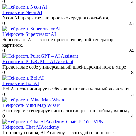
0
12
Нейросеть Neon AI
Neon AI предлагает не просто очередного чат-бота, а
0
23
Нейросеть Supercreator AI
Supercreator AI — это не просто очередной генератор
картинок.
0
24
Нейросеть PulseGPT – AI Assistant
Представьте себе универсальный швейцарский нож в мире
0
8
Нейросеть BoltAI
BoltAI позиционирует себя как интеллектуальный ассистент
0
13
Нейросеть Mind Map Wizard
Этот сервис генерирует интеллект-карты по любому вашему
0
4
Нейросеть Chat AIAcademy
Попросту говоря, AI Academy — это удобный шлюз к