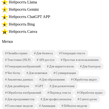
Нейросеть Llama
Нейросеть Gemini
Нейросеть ChatGPT APP
Нейросеть Bing
Нейросеть Canva
Метки
Онлайн-сервис
Для бизнеса
Генерация текста
Текстовые (NLP)
API-доступ
Простые в использовании
Генерация изображений
Для маркетологов
Для блогеров
Чат-боты
Для новичков
Суммаризация
Аналитика данных
Для образования
Обработка видео
Для дизайнеров
GPT
Для развлечения
Обработка изображений
Перевод текста
Обработка аудио
Для программистов
Для профессионалов
Синтез речи
Голосовые модели
Анимация
Diffusion-модели