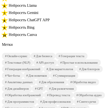
Нейросеть Llama
Нейросеть Gemini
Нейросеть ChatGPT APP
Нейросеть Bing
Нейросеть Canva
Метки
Онлайн-сервис
Для бизнеса
Генерация текста
Текстовые (NLP)
API-доступ
Простые в использовании
Генерация изображений
Для маркетологов
Для блогеров
Чат-боты
Для новичков
Суммаризация
Аналитика данных
Для образования
Обработка видео
Для дизайнеров
GPT
Для развлечения
Обработка изображений
Перевод текста
Обработка аудио
Для программистов
Для профессионалов
Синтез речи