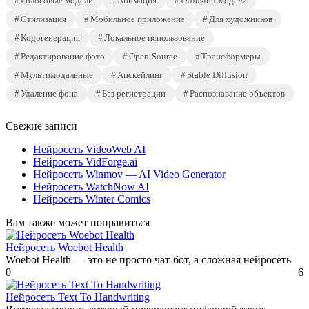
Голосовые модели
Анимация
Diffusion-модели
Стилизация
Мобильное приложение
Для художников
Кодогенерация
Локальное использование
Редактирование фото
Open-Source
Трансформеры
Мультимодальные
Апскейлинг
Stable Diffusion
Удаление фона
Без регистрации
Распознавание объектов
Свежие записи
Нейросеть VideoWeb AI
Нейросеть VidForge.ai
Нейросеть Winmov — AI Video Generator
Нейросеть WatchNow AI
Нейросеть Winter Comics
Вам также может понравиться
Нейросеть Woebot Health
Woebot Health — это не просто чат-бот, а сложная нейросеть
0
6
Нейросеть Text To Handwriting