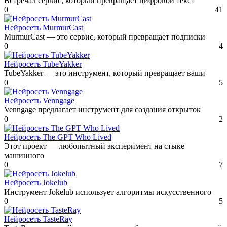
Встречал сервис, который превращает цифровой текст
0
41
Нейросеть MurmurCast
MurmurCast — это сервис, который превращает подписки
0
4
Нейросеть TubeYakker
TubeYakker — это инструмент, который превращает ваши
0
5
Нейросеть Venngage
Venngage предлагает инструмент для создания открыток
0
2
Нейросеть The GPT Who Lived
Этот проект — любопытный эксперимент на стыке
машинного
0
7
Нейросеть Jokelub
Инструмент Jokelub использует алгоритмы искусственного
0
5
Нейросеть TasteRay