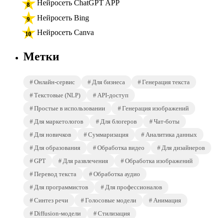
Нейросеть ChatGPT APP
Нейросеть Bing
Нейросеть Canva
Метки
Онлайн-сервис
Для бизнеса
Генерация текста
Текстовые (NLP)
API-доступ
Простые в использовании
Генерация изображений
Для маркетологов
Для блогеров
Чат-боты
Для новичков
Суммаризация
Аналитика данных
Для образования
Обработка видео
Для дизайнеров
GPT
Для развлечения
Обработка изображений
Перевод текста
Обработка аудио
Для программистов
Для профессионалов
Синтез речи
Голосовые модели
Анимация
Diffusion-модели
Стилизация