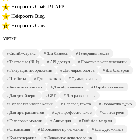
Нейросеть ChatGPT APP
Нейросеть Bing
Нейросеть Canva
Метки
Онлайн-сервис
Для бизнеса
Генерация текста
Текстовые (NLP)
API-доступ
Простые в использовании
Генерация изображений
Для маркетологов
Для блогеров
Чат-боты
Для новичков
Суммаризация
Аналитика данных
Для образования
Обработка видео
Для дизайнеров
GPT
Для развлечения
Обработка изображений
Перевод текста
Обработка аудио
Для программистов
Для профессионалов
Синтез речи
Голосовые модели
Анимация
Diffusion-модели
Стилизация
Мобильное приложение
Для художников
Кодогенерация
Локальное использование