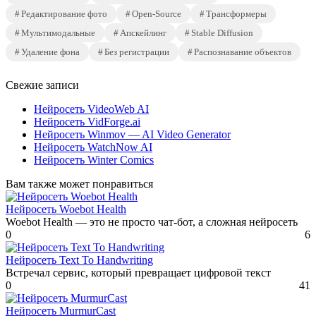
Редактирование фото
Open-Source
Трансформеры
Мультимодальные
Апскейлинг
Stable Diffusion
Удаление фона
Без регистрации
Распознавание объектов
Свежие записи
Нейросеть VideoWeb AI
Нейросеть VidForge.ai
Нейросеть Winmov — AI Video Generator
Нейросеть WatchNow AI
Нейросеть Winter Comics
Вам также может понравиться
Нейросеть Woebot Health
Woebot Health — это не просто чат-бот, а сложная нейросеть
0
6
Нейросеть Text To Handwriting
Встречал сервис, который превращает цифровой текст
0
41
Нейросеть MurmurCast