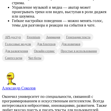
стрима.
Управление музыкой и медиа — аватар может
проигрывать треки или видео, выступая в роли диджея
или шоумена.
Гибкие настройки поведения — можно менять голос,
темы для разговора и реакции на события в чате.
API-доступ
Freemium
Анимация
Генерация текста
Голосовые модели
Для блогеров
Для новичков
Для развлечения
Онлайн-сервис
Простые в использовании
Синтез речи
Чат-боты
Александр Соколов
Окончил университет по специальности, связанной с
программированием и искусственным интеллектом. Всегда
интересовался нейросетями, инновациями, развитием. Также
любит вкусно поесть и писать тексты для пользователей.