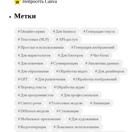
Нейросеть Canva
Метки
Онлайн-сервис
Для бизнеса
Генерация текста
Текстовые (NLP)
API-доступ
Простые в использовании
Генерация изображений
Для маркетологов
Для блогеров
Чат-боты
Для новичков
Суммаризация
Аналитика данных
Для образования
Обработка видео
Для дизайнеров
GPT
Для развлечения
Обработка изображений
Перевод текста
Обработка аудио
Для программистов
Для профессионалов
Синтез речи
Голосовые модели
Анимация
Diffusion-модели
Стилизация
Мобильное приложение
Для художников
Кодогенерация
Локальное использование