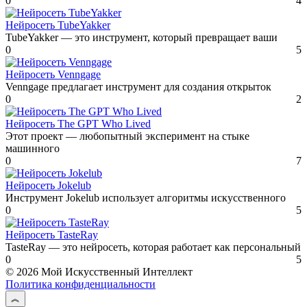
0
4
Нейросеть TubeYakker
TubeYakker — это инструмент, который превращает ваши
0
5
Нейросеть Venngage
Venngage предлагает инструмент для создания открыток
0
2
Нейросеть The GPT Who Lived
Этот проект — любопытный эксперимент на стыке
машинного
0
7
Нейросеть Jokelub
Инструмент Jokelub использует алгоритмы искусственного
0
5
Нейросеть TasteRay
TasteRay — это нейросеть, которая работает как персональный
0
5
© 2026 Мой Искусственный Интеллект
Политика конфиденциальности