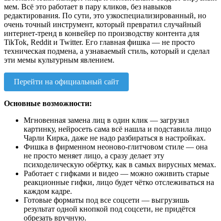
мем. Всё это работает в пару кликов, без навыков
редактирования. По сути, это узкоспециализированный, но
очень точный инструмент, который превратил случайный
интернет-тренд в конвейер по производству контента для
TikTok, Reddit и Twitter. Его главная фишка — не просто
техническая подмена, а узнаваемый стиль, который и сделал
эти мемы культурным явлением.
Перейти на официальный сайт
Основные возможности:
Мгновенная замена лиц в один клик — загрузил
картинку, нейросеть сама всё нашла и подставила лицо
Чарли Кирка, даже не надо разбираться в настройках.
Фишка в фирменном неоново-глитчовом стиле — она
не просто меняет лицо, а сразу делает эту
психоделическую обёртку, как в самых вирусных мемах.
Работает с гифками и видео — можно оживить старые
реакционные гифки, лицо будет чётко отслеживаться на
каждом кадре.
Готовые форматы под все соцсети — выгрузишь
результат одной кнопкой под соцсети, не придётся
обрезать вручную.