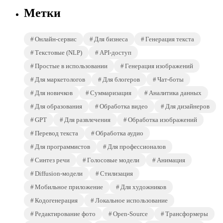
Метки
Онлайн-сервис
Для бизнеса
Генерация текста
Текстовые (NLP)
API-доступ
Простые в использовании
Генерация изображений
Для маркетологов
Для блогеров
Чат-боты
Для новичков
Суммаризация
Аналитика данных
Для образования
Обработка видео
Для дизайнеров
GPT
Для развлечения
Обработка изображений
Перевод текста
Обработка аудио
Для программистов
Для профессионалов
Синтез речи
Голосовые модели
Анимация
Diffusion-модели
Стилизация
Мобильное приложение
Для художников
Кодогенерация
Локальное использование
Редактирование фото
Open-Source
Трансформеры