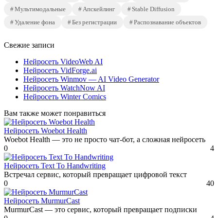
Мультимодальные
Апскейлинг
Stable Diffusion
Удаление фона
Без регистрации
Распознавание объектов
Свежие записи
Нейросеть VideoWeb AI
Нейросеть VidForge.ai
Нейросеть Winmov — AI Video Generator
Нейросеть WatchNow AI
Нейросеть Winter Comics
Вам также может понравиться
Нейросеть Woebot Health
Woebot Health — это не просто чат-бот, а сложная нейросеть
0
4
Нейросеть Text To Handwriting
Встречал сервис, который превращает цифровой текст
0
40
Нейросеть MurmurCast
MurmurCast — это сервис, который превращает подписки