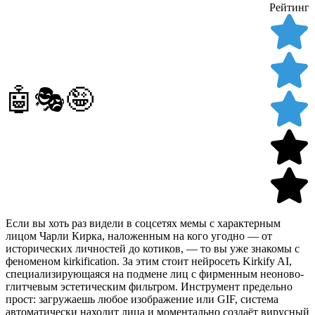
Рейтинг
🤖🎭🤪
Если вы хоть раз видели в соцсетях мемы с характерным
лицом Чарли Кирка, наложенным на кого угодно — от
исторических личностей до котиков, — то вы уже знакомы с
феноменом kirkification. За этим стоит нейросеть Kirkify AI,
специализирующаяся на подмене лиц с фирменным неоново-
глитчевым эстетическим фильтром. Инструмент предельно
прост: загружаешь любое изображение или GIF, система
автоматически находит лица и моментально создаёт вирусный