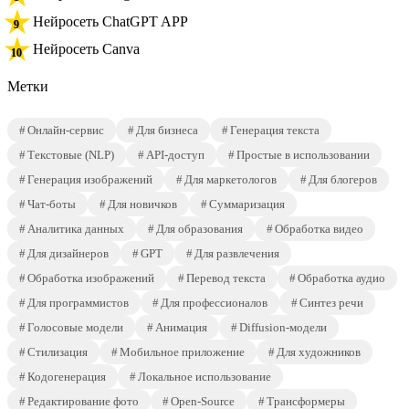
Нейросеть ChatGPT APP
Нейросеть Canva
Метки
Онлайн-сервис
Для бизнеса
Генерация текста
Текстовые (NLP)
API-доступ
Простые в использовании
Генерация изображений
Для маркетологов
Для блогеров
Чат-боты
Для новичков
Суммаризация
Аналитика данных
Для образования
Обработка видео
Для дизайнеров
GPT
Для развлечения
Обработка изображений
Перевод текста
Обработка аудио
Для программистов
Для профессионалов
Синтез речи
Голосовые модели
Анимация
Diffusion-модели
Стилизация
Мобильное приложение
Для художников
Кодогенерация
Локальное использование
Редактирование фото
Open-Source
Трансформеры