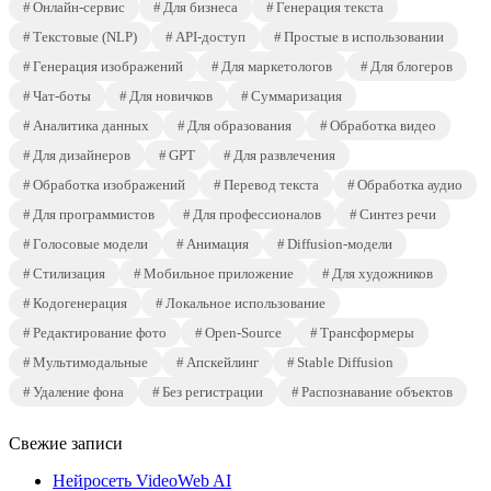
Онлайн-сервис
Для бизнеса
Генерация текста
Текстовые (NLP)
API-доступ
Простые в использовании
Генерация изображений
Для маркетологов
Для блогеров
Чат-боты
Для новичков
Суммаризация
Аналитика данных
Для образования
Обработка видео
Для дизайнеров
GPT
Для развлечения
Обработка изображений
Перевод текста
Обработка аудио
Для программистов
Для профессионалов
Синтез речи
Голосовые модели
Анимация
Diffusion-модели
Стилизация
Мобильное приложение
Для художников
Кодогенерация
Локальное использование
Редактирование фото
Open-Source
Трансформеры
Мультимодальные
Апскейлинг
Stable Diffusion
Удаление фона
Без регистрации
Распознавание объектов
Свежие записи
Нейросеть VideoWeb AI