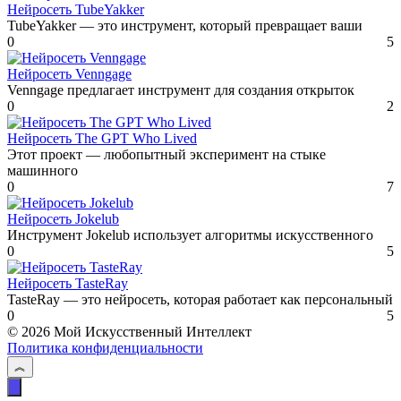
Нейросеть TubeYakker
TubeYakker — это инструмент, который превращает ваши
0
5
Нейросеть Venngage
Venngage предлагает инструмент для создания открыток
0
2
Нейросеть The GPT Who Lived
Этот проект — любопытный эксперимент на стыке
машинного
0
7
Нейросеть Jokelub
Инструмент Jokelub использует алгоритмы искусственного
0
5
Нейросеть TasteRay
TasteRay — это нейросеть, которая работает как персональный
0
5
© 2026 Мой Искусственный Интеллект
Политика конфиденциальности