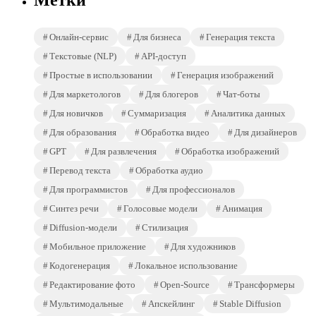
Метки
Онлайн-сервис
Для бизнеса
Генерация текста
Текстовые (NLP)
API-доступ
Простые в использовании
Генерация изображений
Для маркетологов
Для блогеров
Чат-боты
Для новичков
Суммаризация
Аналитика данных
Для образования
Обработка видео
Для дизайнеров
GPT
Для развлечения
Обработка изображений
Перевод текста
Обработка аудио
Для программистов
Для профессионалов
Синтез речи
Голосовые модели
Анимация
Diffusion-модели
Стилизация
Мобильное приложение
Для художников
Кодогенерация
Локальное использование
Редактирование фото
Open-Source
Трансформеры
Мультимодальные
Апскейлинг
Stable Diffusion