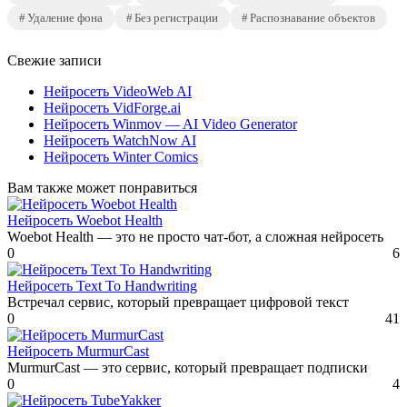
Удаление фона
Без регистрации
Распознавание объектов
Свежие записи
Нейросеть VideoWeb AI
Нейросеть VidForge.ai
Нейросеть Winmov — AI Video Generator
Нейросеть WatchNow AI
Нейросеть Winter Comics
Вам также может понравиться
Нейросеть Woebot Health
Woebot Health — это не просто чат-бот, а сложная нейросеть
0
6
Нейросеть Text To Handwriting
Встречал сервис, который превращает цифровой текст
0
41
Нейросеть MurmurCast
MurmurCast — это сервис, который превращает подписки
0
4