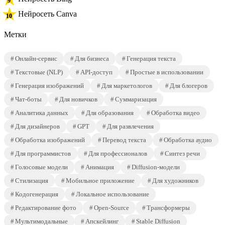
Нейросеть Canva
Метки
Онлайн-сервис
Для бизнеса
Генерация текста
Текстовые (NLP)
API-доступ
Простые в использовании
Генерация изображений
Для маркетологов
Для блогеров
Чат-боты
Для новичков
Суммаризация
Аналитика данных
Для образования
Обработка видео
Для дизайнеров
GPT
Для развлечения
Обработка изображений
Перевод текста
Обработка аудио
Для программистов
Для профессионалов
Синтез речи
Голосовые модели
Анимация
Diffusion-модели
Стилизация
Мобильное приложение
Для художников
Кодогенерация
Локальное использование
Редактирование фото
Open-Source
Трансформеры
Мультимодальные
Апскейлинг
Stable Diffusion