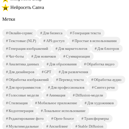
Нейросеть Canva
Метки
Онлайн-сервис
Для бизнеса
Генерация текста
Текстовые (NLP)
API-доступ
Простые в использовании
Генерация изображений
Для маркетологов
Для блогеров
Чат-боты
Для новичков
Суммаризация
Аналитика данных
Для образования
Обработка видео
Для дизайнеров
GPT
Для развлечения
Обработка изображений
Перевод текста
Обработка аудио
Для программистов
Для профессионалов
Синтез речи
Голосовые модели
Анимация
Diffusion-модели
Стилизация
Мобильное приложение
Для художников
Кодогенерация
Локальное использование
Редактирование фото
Open-Source
Трансформеры
Мультимодальные
Апскейлинг
Stable Diffusion