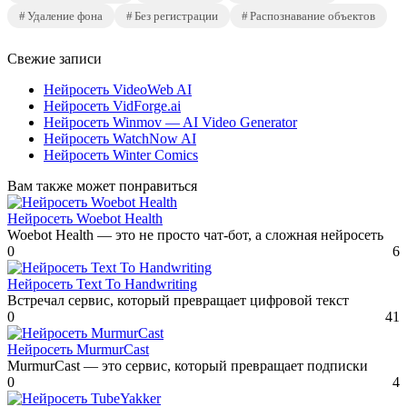
Удаление фона
Без регистрации
Распознавание объектов
Свежие записи
Нейросеть VideoWeb AI
Нейросеть VidForge.ai
Нейросеть Winmov — AI Video Generator
Нейросеть WatchNow AI
Нейросеть Winter Comics
Вам также может понравиться
Нейросеть Woebot Health
Woebot Health — это не просто чат-бот, а сложная нейросеть
0
6
Нейросеть Text To Handwriting
Встречал сервис, который превращает цифровой текст
0
41
Нейросеть MurmurCast
MurmurCast — это сервис, который превращает подписки
0
4