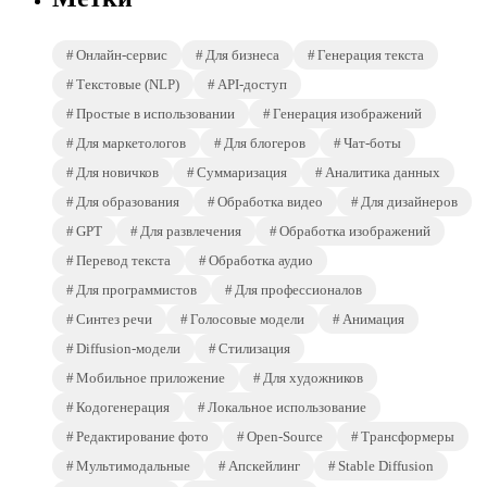
Онлайн-сервис
Для бизнеса
Генерация текста
Текстовые (NLP)
API-доступ
Простые в использовании
Генерация изображений
Для маркетологов
Для блогеров
Чат-боты
Для новичков
Суммаризация
Аналитика данных
Для образования
Обработка видео
Для дизайнеров
GPT
Для развлечения
Обработка изображений
Перевод текста
Обработка аудио
Для программистов
Для профессионалов
Синтез речи
Голосовые модели
Анимация
Diffusion-модели
Стилизация
Мобильное приложение
Для художников
Кодогенерация
Локальное использование
Редактирование фото
Open-Source
Трансформеры
Мультимодальные
Апскейлинг
Stable Diffusion