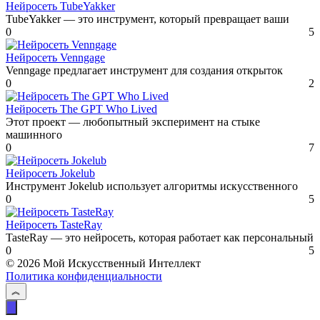
Нейросеть TubeYakker
TubeYakker — это инструмент, который превращает ваши
0
5
Нейросеть Venngage
Venngage предлагает инструмент для создания открыток
0
2
Нейросеть The GPT Who Lived
Этот проект — любопытный эксперимент на стыке
машинного
0
7
Нейросеть Jokelub
Инструмент Jokelub использует алгоритмы искусственного
0
5
Нейросеть TasteRay
TasteRay — это нейросеть, которая работает как персональный
0
5
© 2026 Мой Искусственный Интеллект
Политика конфиденциальности