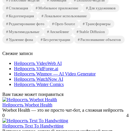
Голосовые модели
Анимация
Diffusion-модели
Стилизация
Мобильное приложение
Для художников
Кодогенерация
Локальное использование
Редактирование фото
Open-Source
Трансформеры
Мультимодальные
Апскейлинг
Stable Diffusion
Удаление фона
Без регистрации
Распознавание объектов
Свежие записи
Нейросеть VideoWeb AI
Нейросеть VidForge.ai
Нейросеть Winmov — AI Video Generator
Нейросеть WatchNow AI
Нейросеть Winter Comics
Вам также может понравиться
Нейросеть Woebot Health
Woebot Health — это не просто чат-бот, а сложная нейросеть
0
4
Нейросеть Text To Handwriting