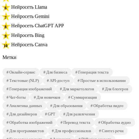
Нейросеть Llama
Нейросеть Gemini
Нейросеть ChatGPT APP
Нейросеть Bing
Нейросеть Canva
Метки
Онлайн-сервис
Для бизнеса
Генерация текста
Текстовые (NLP)
API-доступ
Простые в использовании
Генерация изображений
Для маркетологов
Для блогеров
Чат-боты
Для новичков
Суммаризация
Аналитика данных
Для образования
Обработка видео
Для дизайнеров
GPT
Для развлечения
Обработка изображений
Перевод текста
Обработка аудио
Для программистов
Для профессионалов
Синтез речи