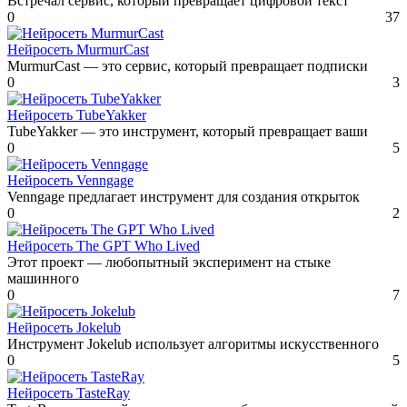
Встречал сервис, который превращает цифровой текст
0
37
Нейросеть MurmurCast
MurmurCast — это сервис, который превращает подписки
0
3
Нейросеть TubeYakker
TubeYakker — это инструмент, который превращает ваши
0
5
Нейросеть Venngage
Venngage предлагает инструмент для создания открыток
0
2
Нейросеть The GPT Who Lived
Этот проект — любопытный эксперимент на стыке
машинного
0
7
Нейросеть Jokelub
Инструмент Jokelub использует алгоритмы искусственного
0
5
Нейросеть TasteRay