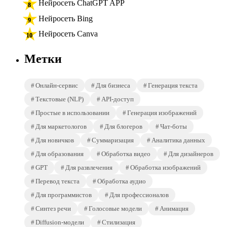
Нейросеть ChatGPT APP
Нейросеть Bing
Нейросеть Canva
Метки
Онлайн-сервис
Для бизнеса
Генерация текста
Текстовые (NLP)
API-доступ
Простые в использовании
Генерация изображений
Для маркетологов
Для блогеров
Чат-боты
Для новичков
Суммаризация
Аналитика данных
Для образования
Обработка видео
Для дизайнеров
GPT
Для развлечения
Обработка изображений
Перевод текста
Обработка аудио
Для программистов
Для профессионалов
Синтез речи
Голосовые модели
Анимация
Diffusion-модели
Стилизация