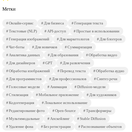
Метки
Онлайн-сервис
Для бизнеса
Генерация текста
Текстовые (NLP)
API-доступ
Простые в использовании
Генерация изображений
Для маркетологов
Для блогеров
Чат-боты
Для новичков
Суммаризация
Аналитика данных
Для образования
Обработка видео
Для дизайнеров
GPT
Для развлечения
Обработка изображений
Перевод текста
Обработка аудио
Для программистов
Для профессионалов
Синтез речи
Голосовые модели
Анимация
Diffusion-модели
Стилизация
Мобильное приложение
Для художников
Кодогенерация
Локальное использование
Редактирование фото
Open-Source
Трансформеры
Мультимодальные
Апскейлинг
Stable Diffusion
Удаление фона
Без регистрации
Распознавание объектов