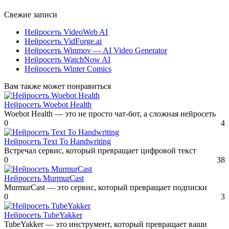
Свежие записи
Нейросеть VideoWeb AI
Нейросеть VidForge.ai
Нейросеть Winmov — AI Video Generator
Нейросеть WatchNow AI
Нейросеть Winter Comics
Вам также может понравиться
Нейросеть Woebot Health
Woebot Health — это не просто чат-бот, а сложная нейросеть
0
4
Нейросеть Text To Handwriting
Встречал сервис, который превращает цифровой текст
0
38
Нейросеть MurmurCast
MurmurCast — это сервис, который превращает подписки
0
3
Нейросеть TubeYakker
TubeYakker — это инструмент, который превращает ваши