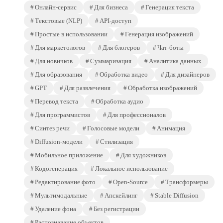
Онлайн-сервис
Для бизнеса
Генерация текста
Текстовые (NLP)
API-доступ
Простые в использовании
Генерация изображений
Для маркетологов
Для блогеров
Чат-боты
Для новичков
Суммаризация
Аналитика данных
Для образования
Обработка видео
Для дизайнеров
GPT
Для развлечения
Обработка изображений
Перевод текста
Обработка аудио
Для программистов
Для профессионалов
Синтез речи
Голосовые модели
Анимация
Diffusion-модели
Стилизация
Мобильное приложение
Для художников
Кодогенерация
Локальное использование
Редактирование фото
Open-Source
Трансформеры
Мультимодальные
Апскейлинг
Stable Diffusion
Удаление фона
Без регистрации
Распознавание объектов