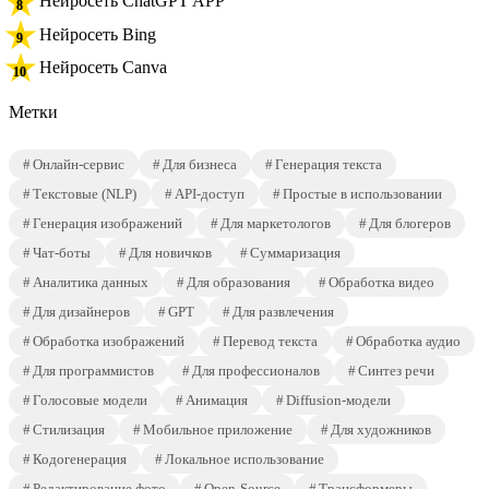
Нейросеть ChatGPT APP
Нейросеть Bing
Нейросеть Canva
Метки
Онлайн-сервис
Для бизнеса
Генерация текста
Текстовые (NLP)
API-доступ
Простые в использовании
Генерация изображений
Для маркетологов
Для блогеров
Чат-боты
Для новичков
Суммаризация
Аналитика данных
Для образования
Обработка видео
Для дизайнеров
GPT
Для развлечения
Обработка изображений
Перевод текста
Обработка аудио
Для программистов
Для профессионалов
Синтез речи
Голосовые модели
Анимация
Diffusion-модели
Стилизация
Мобильное приложение
Для художников
Кодогенерация
Локальное использование
Редактирование фото
Open-Source
Трансформеры