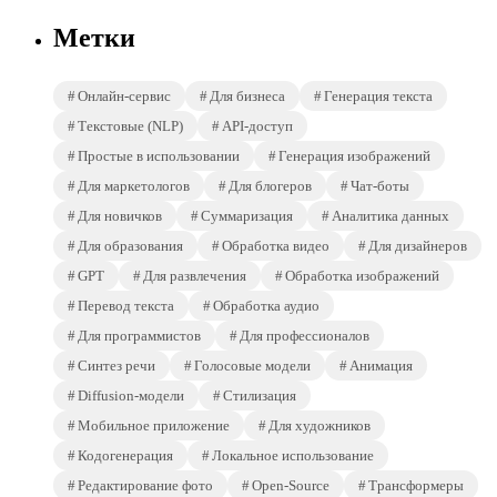
Метки
Онлайн-сервис
Для бизнеса
Генерация текста
Текстовые (NLP)
API-доступ
Простые в использовании
Генерация изображений
Для маркетологов
Для блогеров
Чат-боты
Для новичков
Суммаризация
Аналитика данных
Для образования
Обработка видео
Для дизайнеров
GPT
Для развлечения
Обработка изображений
Перевод текста
Обработка аудио
Для программистов
Для профессионалов
Синтез речи
Голосовые модели
Анимация
Diffusion-модели
Стилизация
Мобильное приложение
Для художников
Кодогенерация
Локальное использование
Редактирование фото
Open-Source
Трансформеры