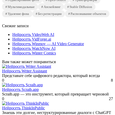
Мультимодальные
Апскейлинг
Stable Diffusion
Удаление фона
Без регистрации
Распознавание объектов
Свежие записи
Нейросеть VideoWeb AI
Нейросеть VidForge.ai
Нейросеть Winmov — AI Video Generator
Нейросеть WatchNow AI
Нейросеть Winter Comics
Вам также может понравиться
Нейросеть Writer Assistant
Представьте себе цифрового редактора, который всегда
0
8
Нейросеть Scraib.app
Scraib.app — это инструмент, который превращает черновой
0
27
Нейросеть ThinkInPublic
Знаешь эти долгие, неструктурированные диалоги с ChatGPT