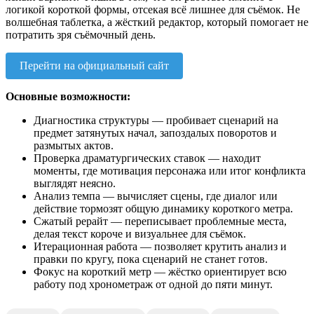
логикой короткой формы, отсекая всё лишнее для съёмок. Не
волшебная таблетка, а жёсткий редактор, который помогает не
потратить зря съёмочный день.
Перейти на официальный сайт
Основные возможности:
Диагностика структуры — пробивает сценарий на
предмет затянутых начал, запоздалых поворотов и
размытых актов.
Проверка драматургических ставок — находит
моменты, где мотивация персонажа или итог конфликта
выглядят неясно.
Анализ темпа — вычисляет сцены, где диалог или
действие тормозят общую динамику короткого метра.
Сжатый рерайт — переписывает проблемные места,
делая текст короче и визуальнее для съёмок.
Итерационная работа — позволяет крутить анализ и
правки по кругу, пока сценарий не станет готов.
Фокус на короткий метр — жёстко ориентирует всю
работу под хронометраж от одной до пяти минут.