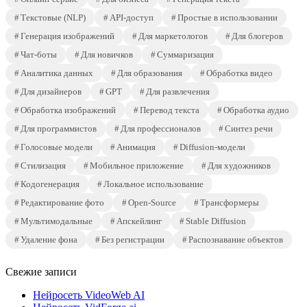
Текстовые (NLP)
API-доступ
Простые в использовании
Генерация изображений
Для маркетологов
Для блогеров
Чат-боты
Для новичков
Суммаризация
Аналитика данных
Для образования
Обработка видео
Для дизайнеров
GPT
Для развлечения
Обработка изображений
Перевод текста
Обработка аудио
Для программистов
Для профессионалов
Синтез речи
Голосовые модели
Анимация
Diffusion-модели
Стилизация
Мобильное приложение
Для художников
Кодогенерация
Локальное использование
Редактирование фото
Open-Source
Трансформеры
Мультимодальные
Апскейлинг
Stable Diffusion
Удаление фона
Без регистрации
Распознавание объектов
Свежие записи
Нейросеть VideoWeb AI