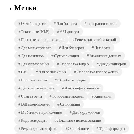
Метки
Онлайн-сервис
Для бизнеса
Генерация текста
Текстовые (NLP)
API-доступ
Простые в использовании
Генерация изображений
Для маркетологов
Для блогеров
Чат-боты
Для новичков
Суммаризация
Аналитика данных
Для образования
Обработка видео
Для дизайнеров
GPT
Для развлечения
Обработка изображений
Перевод текста
Обработка аудио
Для программистов
Для профессионалов
Синтез речи
Голосовые модели
Анимация
Diffusion-модели
Стилизация
Мобильное приложение
Для художников
Кодогенерация
Локальное использование
Редактирование фото
Open-Source
Трансформеры