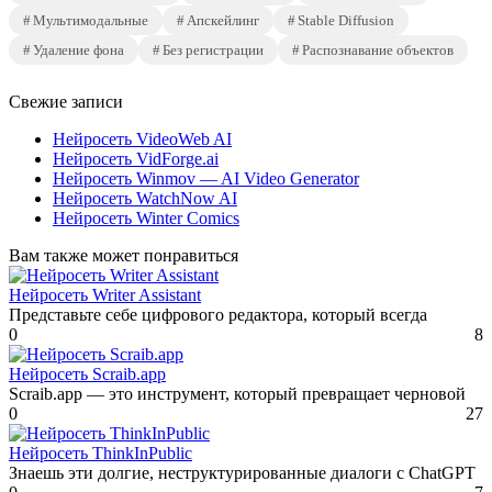
Мультимодальные
Апскейлинг
Stable Diffusion
Удаление фона
Без регистрации
Распознавание объектов
Свежие записи
Нейросеть VideoWeb AI
Нейросеть VidForge.ai
Нейросеть Winmov — AI Video Generator
Нейросеть WatchNow AI
Нейросеть Winter Comics
Вам также может понравиться
Нейросеть Writer Assistant
Представьте себе цифрового редактора, который всегда
0
8
Нейросеть Scraib.app
Scraib.app — это инструмент, который превращает черновой
0
27
Нейросеть ThinkInPublic
Знаешь эти долгие, неструктурированные диалоги с ChatGPT