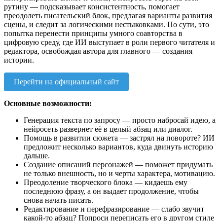
рутину — подсказывает консистентность, помогает
преодолеть писательский блок, предлагая варианты развития
сцены, и следит за логическими нестыковками. По сути, это
попытка перенести принципы умного соавторства в
цифровую среду, где ИИ выступает в роли первого читателя и
редактора, освобождая автора для главного — создания
истории.
Перейти на официальный сайт
Основные возможности:
Генерация текста по запросу — просто набросай идею, а
нейросеть развернет её в целый абзац или диалог.
Помощь в развитии сюжета — застрял на повороте? ИИ
предложит несколько вариантов, куда двинуть историю
дальше.
Создание описаний персонажей — поможет придумать
не только внешность, но и черты характера, мотивацию.
Преодоление творческого блока — кидаешь ему
последнюю фразу, а он выдает продолжение, чтобы
снова начать писать.
Редактирование и перефразирование — слабо звучит
какой-то абзац? Попроси переписать его в другом стиле