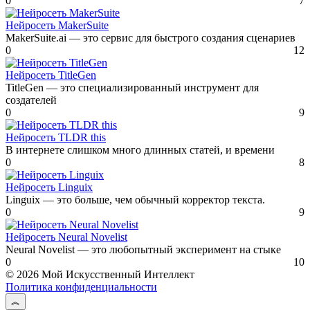
0
7
Нейросеть MakerSuite
MakerSuite.ai — это сервис для быстрого создания сценариев
0
12
Нейросеть TitleGen
TitleGen — это специализированный инструмент для
создателей
0
9
Нейросеть TLDR this
В интернете слишком много длинных статей, и времени
0
8
Нейросеть Linguix
Linguix — это больше, чем обычный корректор текста.
0
9
Нейросеть Neural Novelist
Neural Novelist — это любопытный эксперимент на стыке
0
10
© 2026 Мой Искусственный Интеллект
Политика конфиденциальности