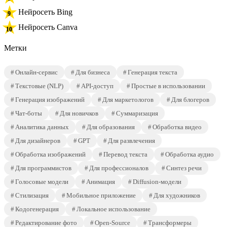
Нейросеть Bing
Нейросеть Canva
Метки
Онлайн-сервис
Для бизнеса
Генерация текста
Текстовые (NLP)
API-доступ
Простые в использовании
Генерация изображений
Для маркетологов
Для блогеров
Чат-боты
Для новичков
Суммаризация
Аналитика данных
Для образования
Обработка видео
Для дизайнеров
GPT
Для развлечения
Обработка изображений
Перевод текста
Обработка аудио
Для программистов
Для профессионалов
Синтез речи
Голосовые модели
Анимация
Diffusion-модели
Стилизация
Мобильное приложение
Для художников
Кодогенерация
Локальное использование
Редактирование фото
Open-Source
Трансформеры