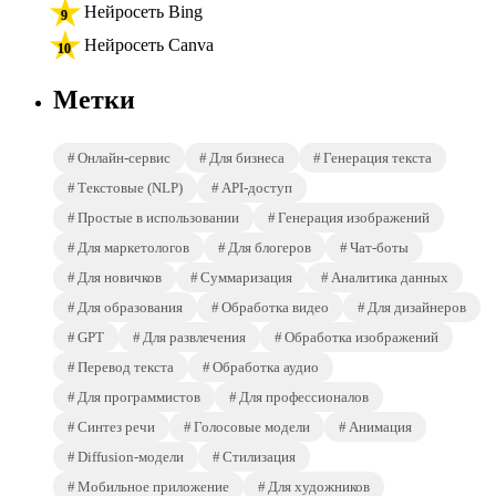
Нейросеть Bing
Нейросеть Canva
Метки
Онлайн-сервис
Для бизнеса
Генерация текста
Текстовые (NLP)
API-доступ
Простые в использовании
Генерация изображений
Для маркетологов
Для блогеров
Чат-боты
Для новичков
Суммаризация
Аналитика данных
Для образования
Обработка видео
Для дизайнеров
GPT
Для развлечения
Обработка изображений
Перевод текста
Обработка аудио
Для программистов
Для профессионалов
Синтез речи
Голосовые модели
Анимация
Diffusion-модели
Стилизация
Мобильное приложение
Для художников