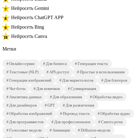
Нейросеть Gemini
Нейросеть ChatGPT APP
Нейросеть Bing
Нейросеть Canva
Метки
Онлайн-сервис
Для бизнеса
Генерация текста
Текстовые (NLP)
API-доступ
Простые в использовании
Генерация изображений
Для маркетологов
Для блогеров
Чат-боты
Для новичков
Суммаризация
Аналитика данных
Для образования
Обработка видео
Для дизайнеров
GPT
Для развлечения
Обработка изображений
Перевод текста
Обработка аудио
Для программистов
Для профессионалов
Синтез речи
Голосовые модели
Анимация
Diffusion-модели