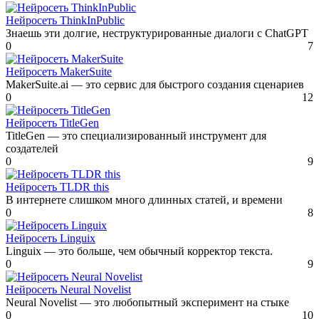
Нейросеть ThinkInPublic
Знаешь эти долгие, неструктурированные диалоги с ChatGPT
0
7
Нейросеть MakerSuite
MakerSuite.ai — это сервис для быстрого создания сценариев
0
12
Нейросеть TitleGen
TitleGen — это специализированный инструмент для
создателей
0
9
Нейросеть TLDR this
В интернете слишком много длинных статей, и времени
0
8
Нейросеть Linguix
Linguix — это больше, чем обычный корректор текста.
0
9
Нейросеть Neural Novelist
Neural Novelist — это любопытный эксперимент на стыке
0
10