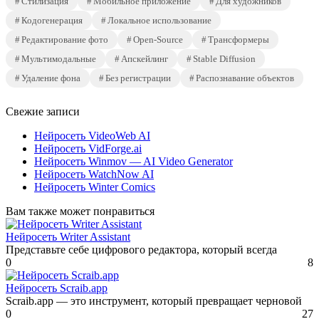
Стилизация
Мобильное приложение
Для художников
Кодогенерация
Локальное использование
Редактирование фото
Open-Source
Трансформеры
Мультимодальные
Апскейлинг
Stable Diffusion
Удаление фона
Без регистрации
Распознавание объектов
Свежие записи
Нейросеть VideoWeb AI
Нейросеть VidForge.ai
Нейросеть Winmov — AI Video Generator
Нейросеть WatchNow AI
Нейросеть Winter Comics
Вам также может понравиться
Нейросеть Writer Assistant
Представьте себе цифрового редактора, который всегда
0
8
Нейросеть Scraib.app
Scraib.app — это инструмент, который превращает черновой
0
27