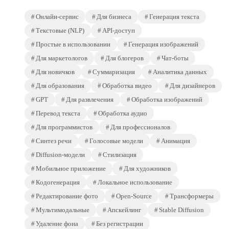
Онлайн-сервис
Для бизнеса
Генерация текста
Текстовые (NLP)
API-доступ
Простые в использовании
Генерация изображений
Для маркетологов
Для блогеров
Чат-боты
Для новичков
Суммаризация
Аналитика данных
Для образования
Обработка видео
Для дизайнеров
GPT
Для развлечения
Обработка изображений
Перевод текста
Обработка аудио
Для программистов
Для профессионалов
Синтез речи
Голосовые модели
Анимация
Diffusion-модели
Стилизация
Мобильное приложение
Для художников
Кодогенерация
Локальное использование
Редактирование фото
Open-Source
Трансформеры
Мультимодальные
Апскейлинг
Stable Diffusion
Удаление фона
Без регистрации