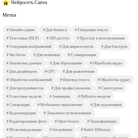
Нейросеть Canva
Метки
Онлайн-сервис
Для бизнеса
Генерация текста
Текстовые (NLP)
API-доступ
Простые в использовании
Генерация изображений
Для маркетологов
Для блогеров
Чат-боты
Для новичков
Суммаризация
Аналитика данных
Для образования
Обработка видео
Для дизайнеров
GPT
Для развлечения
Обработка изображений
Перевод текста
Обработка аудио
Для программистов
Для профессионалов
Синтез речи
Голосовые модели
Анимация
Diffusion-модели
Стилизация
Мобильное приложение
Для художников
Кодогенерация
Локальное использование
Редактирование фото
Open-Source
Трансформеры
Мультимодальные
Апскейлинг
Stable Diffusion
Удаление фона
Без регистрации
Распознавание объектов