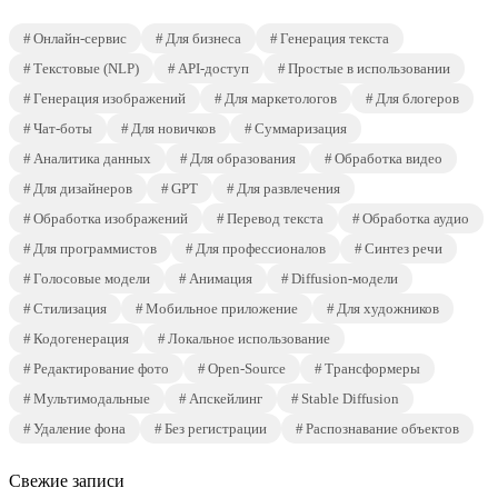
Онлайн-сервис
Для бизнеса
Генерация текста
Текстовые (NLP)
API-доступ
Простые в использовании
Генерация изображений
Для маркетологов
Для блогеров
Чат-боты
Для новичков
Суммаризация
Аналитика данных
Для образования
Обработка видео
Для дизайнеров
GPT
Для развлечения
Обработка изображений
Перевод текста
Обработка аудио
Для программистов
Для профессионалов
Синтез речи
Голосовые модели
Анимация
Diffusion-модели
Стилизация
Мобильное приложение
Для художников
Кодогенерация
Локальное использование
Редактирование фото
Open-Source
Трансформеры
Мультимодальные
Апскейлинг
Stable Diffusion
Удаление фона
Без регистрации
Распознавание объектов
Свежие записи