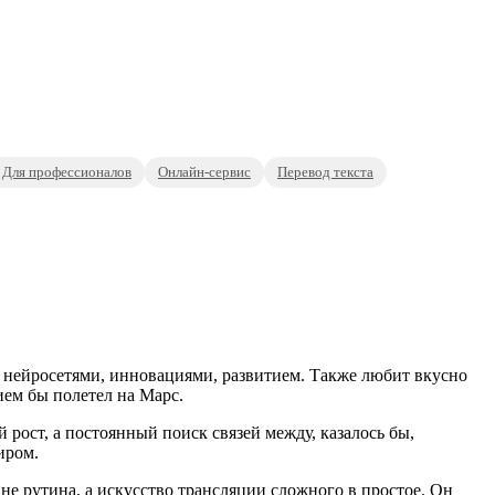
Для профессионалов
Онлайн-сервис
Перевод текста
 нейросетями, инновациями, развитием. Также любит вкусно
ием бы полетел на Марс.
рост, а постоянный поиск связей между, казалось бы,
иром.
не рутина, а искусство трансляции сложного в простое. Он