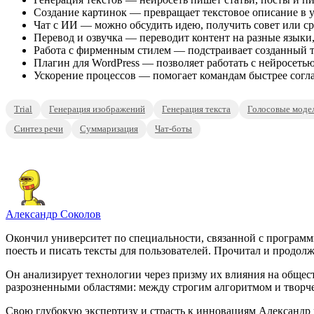
Создание картинок — превращает текстовое описание в у
Чат с ИИ — можно обсудить идею, получить совет или сра
Перевод и озвучка — переводит контент на разные языки, 
Работа с фирменным стилем — подстраивает созданный те
Плагин для WordPress — позволяет работать с нейросетью
Ускорение процессов — помогает командам быстрее согла
Trial
Генерация изображений
Генерация текста
Голосовые моде
Синтез речи
Суммаризация
Чат-боты
Александр Соколов
Окончил университет по специальности, связанной с программ
поесть и писать тексты для пользователей. Прочитал и продолж
Он анализирует технологии через призму их влияния на общест
разрозненными областями: между строгим алгоритмом и творч
Свою глубокую экспертизу и страсть к инновациям Александр в