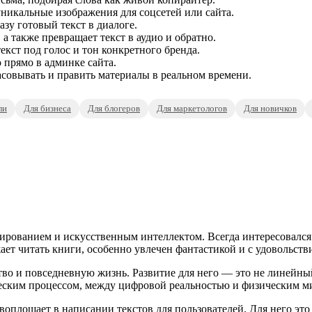
никальные изображения для соцсетей или сайта.
зу готовый текст в диалоге.
а также превращает текст в аудио и обратно.
кст под голос и тон конкретного бренда.
 прямо в админке сайта.
совывать и править материалы в реальном времени.
ли
Для бизнеса
Для блогеров
Для маркетологов
Для новичков
ированием и искусственным интеллектом. Всегда интересовался
ает читать книги, особенно увлечен фантастикой и с удовольств
во и повседневную жизнь. Развитие для него — это не линейный 
еским процессом, между цифровой реальностью и физическим м
оплощает в написании текстов для пользователей. Для него это 