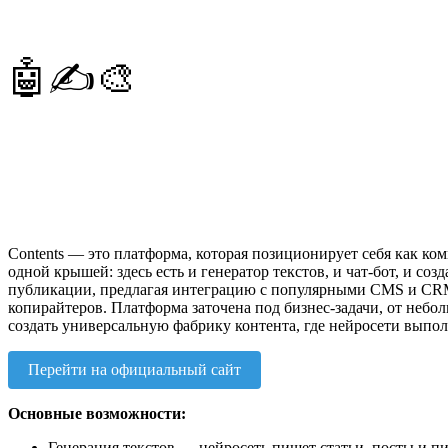
🤖✍️🎨
Contents — это платформа, которая позиционирует себя как ко
одной крышей: здесь есть и генератор текстов, и чат-бот, и со
публикации, предлагая интеграцию с популярными CMS и CRM. 
копирайтеров. Платформа заточена под бизнес-задачи, от небо
создать универсальную фабрику контента, где нейросети выполн
Перейти на официальный сайт
Основные возможности:
Генерация текстов — нейросеть пишет статьи, посты и пи