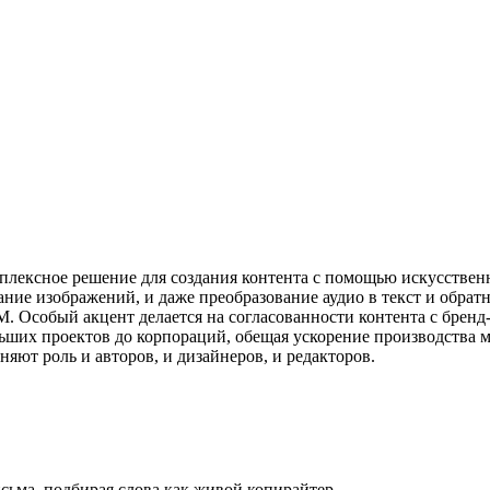
мплексное решение для создания контента с помощью искусствен
здание изображений, и даже преобразование аудио в текст и обра
Особый акцент делается на согласованности контента с бренд-
льших проектов до корпораций, обещая ускорение производства 
яют роль и авторов, и дизайнеров, и редакторов.
сьма, подбирая слова как живой копирайтер.