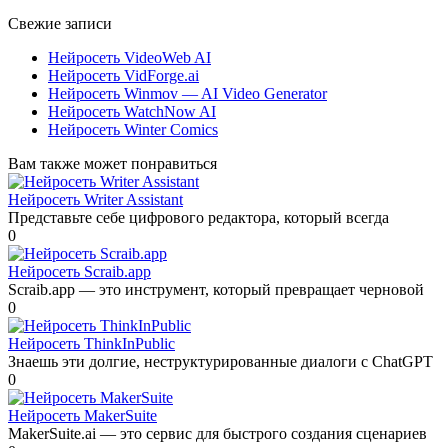
Свежие записи
Нейросеть VideoWeb AI
Нейросеть VidForge.ai
Нейросеть Winmov — AI Video Generator
Нейросеть WatchNow AI
Нейросеть Winter Comics
Вам также может понравиться
Нейросеть Writer Assistant
Представьте себе цифрового редактора, который всегда
0
Нейросеть Scraib.app
Scraib.app — это инструмент, который превращает черновой
0
Нейросеть ThinkInPublic
Знаешь эти долгие, неструктурированные диалоги с ChatGPT
0
Нейросеть MakerSuite
MakerSuite.ai — это сервис для быстрого создания сценариев