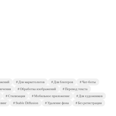
ажений
Для маркетологов
Для блогеров
Чат-боты
лечения
Обработка изображений
Перевод текста
Стилизация
Мобильное приложение
Для художников
линг
Stable Diffusion
Удаление фона
Без регистрации