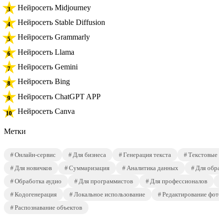
Нейросеть Midjourney
Нейросеть Stable Diffusion
Нейросеть Grammarly
Нейросеть Llama
Нейросеть Gemini
Нейросеть Bing
Нейросеть ChatGPT APP
Нейросеть Canva
Метки
Онлайн-сервис
Для бизнеса
Генерация текста
Текстовые
Для новичков
Суммаризация
Аналитика данных
Для обр
Обработка аудио
Для программистов
Для профессионалов
Кодогенерация
Локальное использование
Редактирование фот
Распознавание объектов