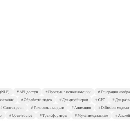
 (NLP)
API-доступ
Простые в использовании
Генерация изобр
азования
Обработка видео
Для дизайнеров
GPT
Для разв
Синтез речи
Голосовые модели
Анимация
Diffusion-модели
о
Open-Source
Трансформеры
Мультимодальные
Апскей