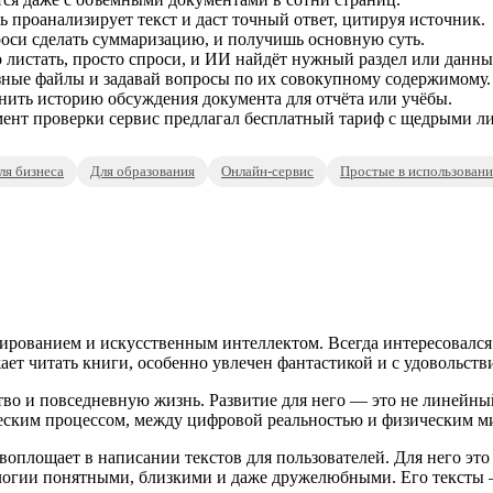
проанализирует текст и даст точный ответ, цитируя источник.
оси сделать суммаризацию, и получишь основную суть.
истать, просто спроси, и ИИ найдёт нужный раздел или данны
зные файлы и задавай вопросы по их совокупному содержимому.
нить историю обсуждения документа для отчёта или учёбы.
ент проверки сервис предлагал бесплатный тариф с щедрыми л
ля бизнеса
Для образования
Онлайн-сервис
Простые в использован
ированием и искусственным интеллектом. Всегда интересовался
ает читать книги, особенно увлечен фантастикой и с удовольств
во и повседневную жизнь. Развитие для него — это не линейный 
еским процессом, между цифровой реальностью и физическим м
оплощает в написании текстов для пользователей. Для него это 
нологии понятными, близкими и даже дружелюбными. Его текст