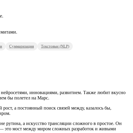
е.
имитами.
ии
Суммаризация
Текстовые (NLP)
 нейросетями, инновациями, развитием. Также любит вкусно
ием бы полетел на Марс.
рост, а постоянный поиск связей между, казалось бы,
иром.
не рутина, а искусство трансляции сложного в простое. Он
ы — это мост между миром сложных разработок и живыми