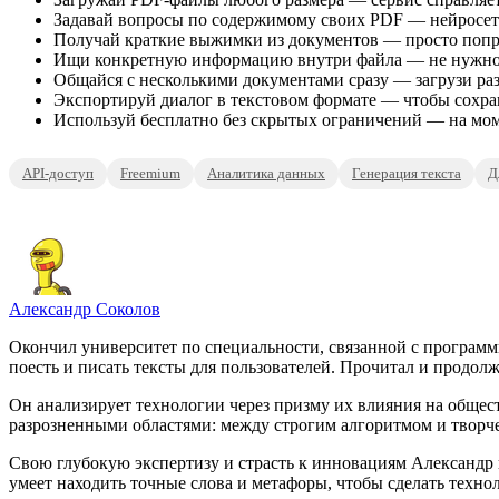
Задавай вопросы по содержимому своих PDF — нейросеть 
Получай краткие выжимки из документов — просто попр
Ищи конкретную информацию внутри файла — не нужно л
Общайся с несколькими документами сразу — загрузи ра
Экспортируй диалог в текстовом формате — чтобы сохра
Используй бесплатно без скрытых ограничений — на мом
API-доступ
Freemium
Аналитика данных
Генерация текста
Д
Александр Соколов
Окончил университет по специальности, связанной с программ
поесть и писать тексты для пользователей. Прочитал и продолж
Он анализирует технологии через призму их влияния на общест
разрозненными областями: между строгим алгоритмом и творч
Свою глубокую экспертизу и страсть к инновациям Александр в
умеет находить точные слова и метафоры, чтобы сделать тех