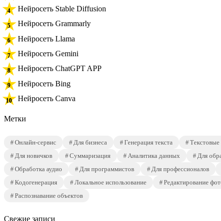
Нейросеть Stable Diffusion
Нейросеть Grammarly
Нейросеть Llama
Нейросеть Gemini
Нейросеть ChatGPT APP
Нейросеть Bing
Нейросеть Canva
Метки
Онлайн-сервис
Для бизнеса
Генерация текста
Текстовые
Для новичков
Суммаризация
Аналитика данных
Для обр
Обработка аудио
Для программистов
Для профессионалов
Кодогенерация
Локальное использование
Редактирование фот
Распознавание объектов
Свежие записи