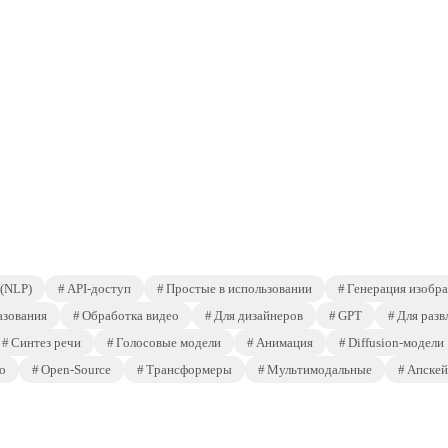
 (NLP)
API-доступ
Простые в использовании
Генерация изобр
азования
Обработка видео
Для дизайнеров
GPT
Для разв
Синтез речи
Голосовые модели
Анимация
Diffusion-модели
о
Open-Source
Трансформеры
Мультимодальные
Апскей