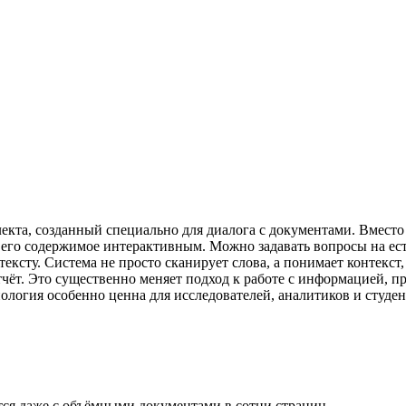
екта, созданный специально для диалога с документами. Вместо
т его содержимое интерактивным. Можно задавать вопросы на ес
ексту. Система не просто сканирует слова, а понимает контекст
тчёт. Это существенно меняет подход к работе с информацией, 
ология особенно ценна для исследователей, аналитиков и студен
ся даже с объёмными документами в сотни страниц.