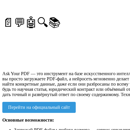
📄💬🤖🔍📚
Ask Your PDF — это инструмент на базе искусственного интелл
вы просто загружаете PDF-файл, а нейросеть мгновенно делае
найти конкретные данные, даже если они разбросаны по всему т
будь то научная статья, юридический контракт или объёмный о
дать точный и развёрнутый ответ по своему содержимому. Техн
Перейти на официальный сайт
Основные возможности:
Загружай PDF-файлы любого размера — сервис справляет