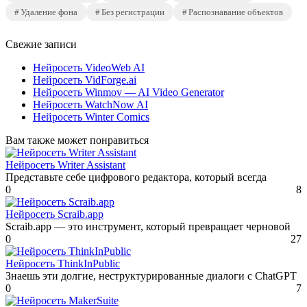
Удаление фона
Без регистрации
Распознавание объектов
Свежие записи
Нейросеть VideoWeb AI
Нейросеть VidForge.ai
Нейросеть Winmov — AI Video Generator
Нейросеть WatchNow AI
Нейросеть Winter Comics
Вам также может понравиться
Нейросеть Writer Assistant
Представьте себе цифрового редактора, который всегда
0
8
Нейросеть Scraib.app
Scraib.app — это инструмент, который превращает черновой
0
27
Нейросеть ThinkInPublic
Знаешь эти долгие, неструктурированные диалоги с ChatGPT
0
7