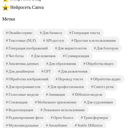
Нейросеть Canva
Метки
Онлайн-сервис
Для бизнеса
Генерация текста
Текстовые (NLP)
API-доступ
Простые в использовании
Генерация изображений
Для маркетологов
Для блогеров
Чат-боты
Для новичков
Суммаризация
Аналитика данных
Для образования
Обработка видео
Для дизайнеров
GPT
Для развлечения
Обработка изображений
Перевод текста
Обработка аудио
Для программистов
Для профессионалов
Синтез речи
Голосовые модели
Анимация
Diffusion-модели
Стилизация
Мобильное приложение
Для художников
Кодогенерация
Локальное использование
Редактирование фото
Open-Source
Трансформеры
Мультимодальные
Апскейлинг
Stable Diffusion