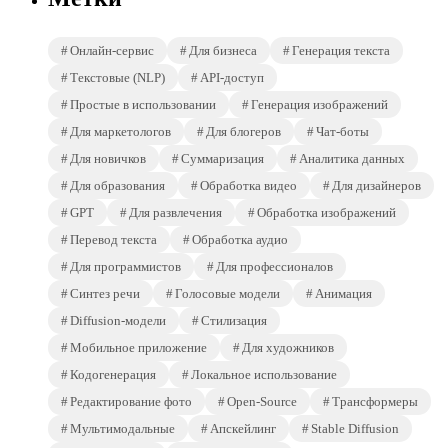
Онлайн-сервис
Для бизнеса
Генерация текста
Текстовые (NLP)
API-доступ
Простые в использовании
Генерация изображений
Для маркетологов
Для блогеров
Чат-боты
Для новичков
Суммаризация
Аналитика данных
Для образования
Обработка видео
Для дизайнеров
GPT
Для развлечения
Обработка изображений
Перевод текста
Обработка аудио
Для программистов
Для профессионалов
Синтез речи
Голосовые модели
Анимация
Diffusion-модели
Стилизация
Мобильное приложение
Для художников
Кодогенерация
Локальное использование
Редактирование фото
Open-Source
Трансформеры
Мультимодальные
Апскейлинг
Stable Diffusion