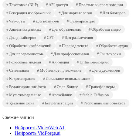
Текстовые (NLP)
API-доступ
Простые в использовании
Генерация изображений
Для маркетологов
Для блогеров
Чат-боты
Для новичков
Суммаризация
Аналитика данных
Для образования
Обработка видео
Для дизайнеров
GPT
Для развлечения
Обработка изображений
Перевод текста
Обработка аудио
Для программистов
Для профессионалов
Синтез речи
Голосовые модели
Анимация
Diffusion-модели
Стилизация
Мобильное приложение
Для художников
Кодогенерация
Локальное использование
Редактирование фото
Open-Source
Трансформеры
Мультимодальные
Апскейлинг
Stable Diffusion
Удаление фона
Без регистрации
Распознавание объектов
Свежие записи
Нейросеть VideoWeb AI
Нейросеть VidForge.ai