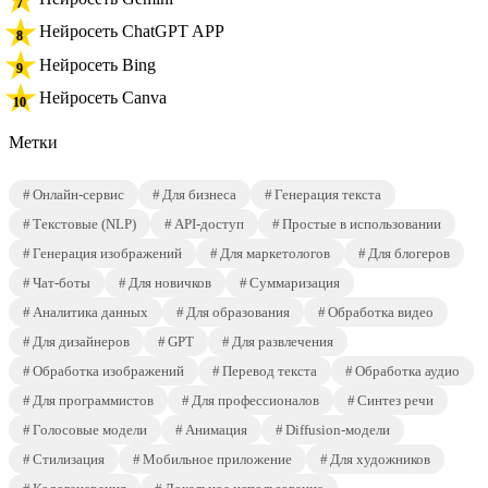
Нейросеть ChatGPT APP
Нейросеть Bing
Нейросеть Canva
Метки
Онлайн-сервис
Для бизнеса
Генерация текста
Текстовые (NLP)
API-доступ
Простые в использовании
Генерация изображений
Для маркетологов
Для блогеров
Чат-боты
Для новичков
Суммаризация
Аналитика данных
Для образования
Обработка видео
Для дизайнеров
GPT
Для развлечения
Обработка изображений
Перевод текста
Обработка аудио
Для программистов
Для профессионалов
Синтез речи
Голосовые модели
Анимация
Diffusion-модели
Стилизация
Мобильное приложение
Для художников