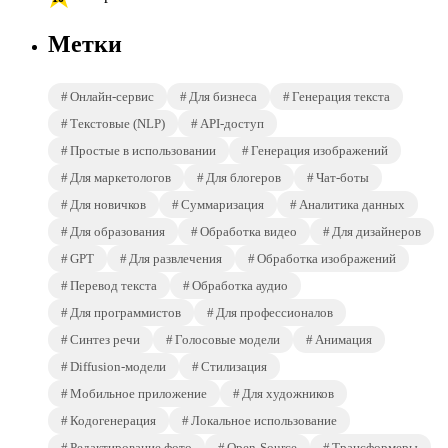
Метки
Онлайн-сервис
Для бизнеса
Генерация текста
Текстовые (NLP)
API-доступ
Простые в использовании
Генерация изображений
Для маркетологов
Для блогеров
Чат-боты
Для новичков
Суммаризация
Аналитика данных
Для образования
Обработка видео
Для дизайнеров
GPT
Для развлечения
Обработка изображений
Перевод текста
Обработка аудио
Для программистов
Для профессионалов
Синтез речи
Голосовые модели
Анимация
Diffusion-модели
Стилизация
Мобильное приложение
Для художников
Кодогенерация
Локальное использование
Редактирование фото
Open-Source
Трансформеры