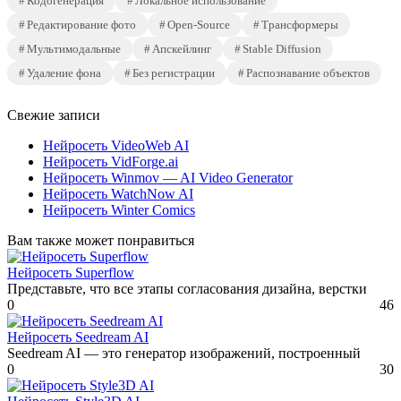
Кодогенерация
Локальное использование
Редактирование фото
Open-Source
Трансформеры
Мультимодальные
Апскейлинг
Stable Diffusion
Удаление фона
Без регистрации
Распознавание объектов
Свежие записи
Нейросеть VideoWeb AI
Нейросеть VidForge.ai
Нейросеть Winmov — AI Video Generator
Нейросеть WatchNow AI
Нейросеть Winter Comics
Вам также может понравиться
Нейросеть Superflow
Представьте, что все этапы согласования дизайна, верстки
0
46
Нейросеть Seedream AI
Seedream AI — это генератор изображений, построенный
0
30