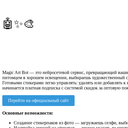
🤖✨🎨
Magic Art Bot — это нейросетевой сервис, превращающий ваши
питомцем в хорошем освещении, выбираешь художественный ст
Готовыми стикерами легко управлять: удалять или добавлять к 
начинается платная подписка с системой скидок за оптовую по
Перейти на официальный сайт
Основные возможности:
Создание стикерпаков из фото — загружаешь селфи, выби
Настройка эмоций на стикерах — можно указать до шести