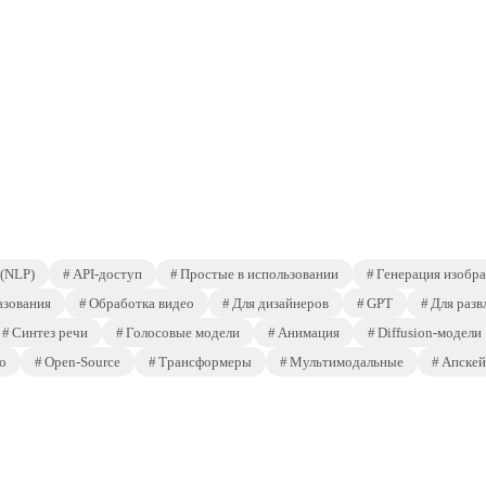
 (NLP)
API-доступ
Простые в использовании
Генерация изобр
азования
Обработка видео
Для дизайнеров
GPT
Для разв
Синтез речи
Голосовые модели
Анимация
Diffusion-модели
о
Open-Source
Трансформеры
Мультимодальные
Апскей