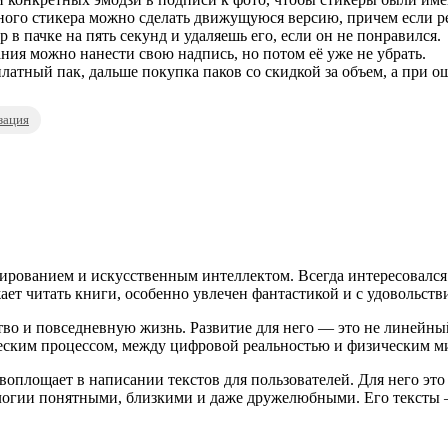
го стикера можно сделать движущуюся версию, причем если резу
в пачке на пять секунд и удаляешь его, если он не понравился.
ния можно нанести свою надпись, но потом её уже не убрать.
латный пак, дальше покупка паков со скидкой за объем, а при о
зация
ированием и искусственным интеллектом. Всегда интересовался
ает читать книги, особенно увлечен фантастикой и с удовольств
во и повседневную жизнь. Развитие для него — это не линейный 
еским процессом, между цифровой реальностью и физическим м
оплощает в написании текстов для пользователей. Для него это 
нологии понятными, близкими и даже дружелюбными. Его текст