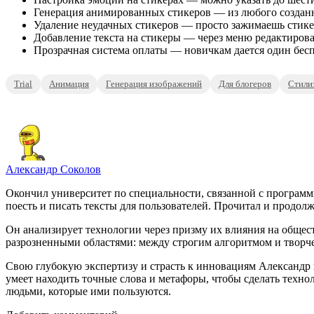
Генерация анимированных стикеров — из любого созданно
Удаление неудачных стикеров — просто зажимаешь стикер 
Добавление текста на стикеры — через меню редактирова
Прозрачная система оплаты — новичкам дается один бесп
Trial
Анимация
Генерация изображений
Для блогеров
Стили
Александр Соколов
Окончил университет по специальности, связанной с программ
поесть и писать тексты для пользователей. Прочитал и продолж
Он анализирует технологии через призму их влияния на общест
разрозненными областями: между строгим алгоритмом и творч
Свою глубокую экспертизу и страсть к инновациям Александр в
умеет находить точные слова и метафоры, чтобы сделать тех
людьми, которые ими пользуются.