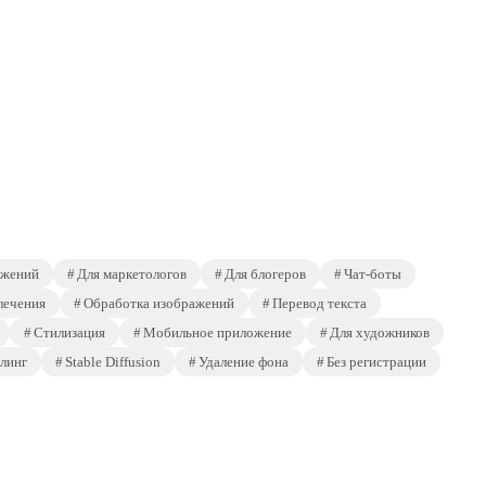
ажений
Для маркетологов
Для блогеров
Чат-боты
лечения
Обработка изображений
Перевод текста
Стилизация
Мобильное приложение
Для художников
линг
Stable Diffusion
Удаление фона
Без регистрации