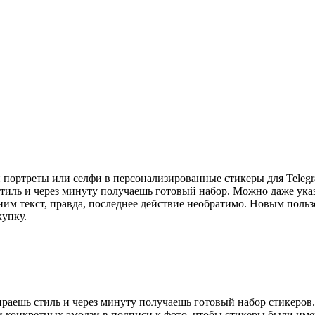
 портреты или селфи в персонализированные стикеры для Telegr
иль и через минуту получаешь готовый набор. Можно даже указ
ним текст, правда, последнее действие необратимо. Новым польз
купку.
раешь стиль и через минуту получаешь готовый набор стикеров.
 конкретных эмодзи в подписи к фото, чтобы стикеры были име