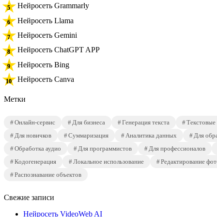
Нейросеть Grammarly
Нейросеть Llama
Нейросеть Gemini
Нейросеть ChatGPT APP
Нейросеть Bing
Нейросеть Canva
Метки
Онлайн-сервис
Для бизнеса
Генерация текста
Текстовые
Для новичков
Суммаризация
Аналитика данных
Для обр
Обработка аудио
Для программистов
Для профессионалов
Кодогенерация
Локальное использование
Редактирование фот
Распознавание объектов
Свежие записи
Нейросеть VideoWeb AI