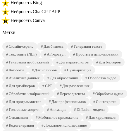
Нейросеть Bing
Нейросеть ChatGPT APP
Нейросеть Canva
Метки
Онлайн-сервис
Для бизнеса
Генерация текста
Текстовые (NLP)
API-доступ
Простые в использовании
Генерация изображений
Для маркетологов
Для блогеров
Чат-боты
Для новичков
Суммаризация
Аналитика данных
Для образования
Обработка видео
Для дизайнеров
GPT
Для развлечения
Обработка изображений
Перевод текста
Обработка аудио
Для программистов
Для профессионалов
Синтез речи
Голосовые модели
Анимация
Diffusion-модели
Стилизация
Мобильное приложение
Для художников
Кодогенерация
Локальное использование