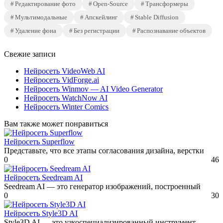
Редактирование фото
Open-Source
Трансформеры
Мультимодальные
Апскейлинг
Stable Diffusion
Удаление фона
Без регистрации
Распознавание объектов
Свежие записи
Нейросеть VideoWeb AI
Нейросеть VidForge.ai
Нейросеть Winmov — AI Video Generator
Нейросеть WatchNow AI
Нейросеть Winter Comics
Вам также может понравиться
Нейросеть Superflow
Представьте, что все этапы согласования дизайна, верстки
0
46
Нейросеть Seedream AI
Seedream AI — это генератор изображений, построенный
0
30
Нейросеть Style3D AI
Style3D AI — это узкоспециализированный инструмент