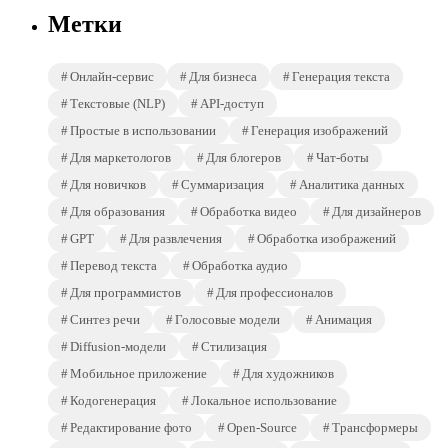
Метки
Онлайн-сервис
Для бизнеса
Генерация текста
Текстовые (NLP)
API-доступ
Простые в использовании
Генерация изображений
Для маркетологов
Для блогеров
Чат-боты
Для новичков
Суммаризация
Аналитика данных
Для образования
Обработка видео
Для дизайнеров
GPT
Для развлечения
Обработка изображений
Перевод текста
Обработка аудио
Для программистов
Для профессионалов
Синтез речи
Голосовые модели
Анимация
Diffusion-модели
Стилизация
Мобильное приложение
Для художников
Кодогенерация
Локальное использование
Редактирование фото
Open-Source
Трансформеры