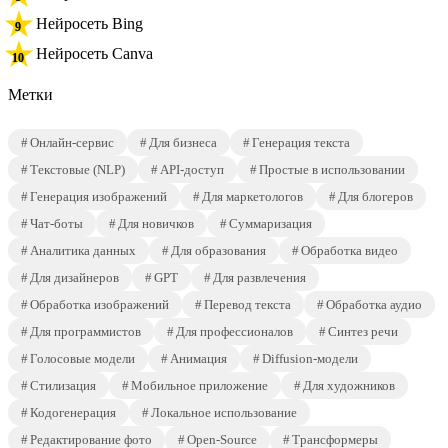
Нейросеть Bing
Нейросеть Canva
Метки
Онлайн-сервис
Для бизнеса
Генерация текста
Текстовые (NLP)
API-доступ
Простые в использовании
Генерация изображений
Для маркетологов
Для блогеров
Чат-боты
Для новичков
Суммаризация
Аналитика данных
Для образования
Обработка видео
Для дизайнеров
GPT
Для развлечения
Обработка изображений
Перевод текста
Обработка аудио
Для программистов
Для профессионалов
Синтез речи
Голосовые модели
Анимация
Diffusion-модели
Стилизация
Мобильное приложение
Для художников
Кодогенерация
Локальное использование
Редактирование фото
Open-Source
Трансформеры