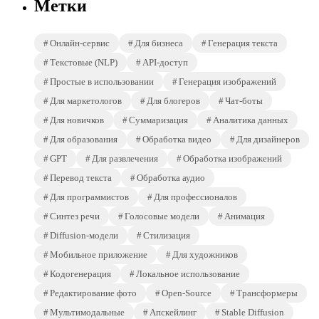
Метки
Онлайн-сервис
Для бизнеса
Генерация текста
Текстовые (NLP)
API-доступ
Простые в использовании
Генерация изображений
Для маркетологов
Для блогеров
Чат-боты
Для новичков
Суммаризация
Аналитика данных
Для образования
Обработка видео
Для дизайнеров
GPT
Для развлечения
Обработка изображений
Перевод текста
Обработка аудио
Для программистов
Для профессионалов
Синтез речи
Голосовые модели
Анимация
Diffusion-модели
Стилизация
Мобильное приложение
Для художников
Кодогенерация
Локальное использование
Редактирование фото
Open-Source
Трансформеры
Мультимодальные
Апскейлинг
Stable Diffusion