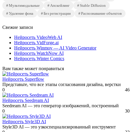
Мультимодальные
Апскейлинг
Stable Diffusion
Удаление фона
Без регистрации
Распознавание объектов
Свежие записи
Нейросеть VideoWeb AI
Нейросеть VidForge.ai
Нейросеть Winmov — AI Video Generator
Нейросеть WatchNow AI
Нейросеть Winter Comics
Вам также может понравиться
Нейросеть Superflow
Представьте, что все этапы согласования дизайна, верстки
0
46
Нейросеть Seedream AI
Seedream AI — это генератор изображений, построенный
0
30
Нейросеть Style3D AI
Style3D AI — это узкоспециализированный инструмент