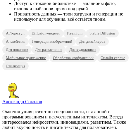
Доступ к стоковой библиотеке — миллионы фото,
иконок и шаблонов прямо под рукой.
Приватность данных — твои загрузки и генерации не
используют для обучения, всё остаётся твоим.
API-доступ
Diffusion-модели
Freemium
Stable Diffusion
Апскейлинг
Генерация изображений
Для дизайнеров
Для новичков
Для развлечения
Для художников
Мобильное приложение
Обработка изображений
Онлайн-сервис
Стилизация
Александр Соколов
Окончил университет по специальности, связанной с
программированием и искусственным интеллектом. Всегда
интересовался нейросетями, инновациями, развитием. Также
любит вкусно поесть и писать тексты для пользователей.