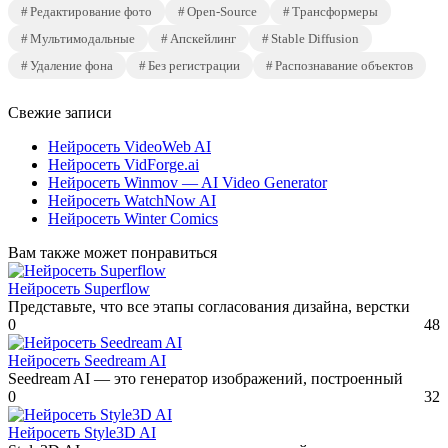
Редактирование фото
Open-Source
Трансформеры
Мультимодальные
Апскейлинг
Stable Diffusion
Удаление фона
Без регистрации
Распознавание объектов
Свежие записи
Нейросеть VideoWeb AI
Нейросеть VidForge.ai
Нейросеть Winmov — AI Video Generator
Нейросеть WatchNow AI
Нейросеть Winter Comics
Вам также может понравиться
Нейросеть Superflow
Представьте, что все этапы согласования дизайна, верстки
0
48
Нейросеть Seedream AI
Seedream AI — это генератор изображений, построенный
0
32
Нейросеть Style3D AI