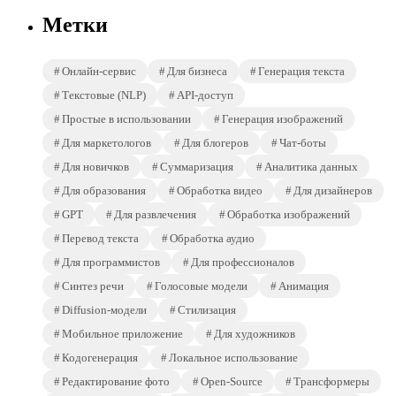
Метки
Онлайн-сервис
Для бизнеса
Генерация текста
Текстовые (NLP)
API-доступ
Простые в использовании
Генерация изображений
Для маркетологов
Для блогеров
Чат-боты
Для новичков
Суммаризация
Аналитика данных
Для образования
Обработка видео
Для дизайнеров
GPT
Для развлечения
Обработка изображений
Перевод текста
Обработка аудио
Для программистов
Для профессионалов
Синтез речи
Голосовые модели
Анимация
Diffusion-модели
Стилизация
Мобильное приложение
Для художников
Кодогенерация
Локальное использование
Редактирование фото
Open-Source
Трансформеры