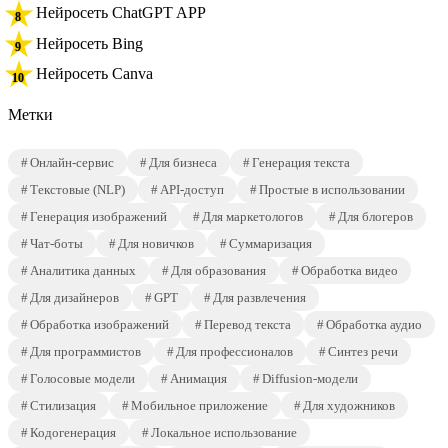
Нейросеть ChatGPT APP
Нейросеть Bing
Нейросеть Canva
Метки
Онлайн-сервис
Для бизнеса
Генерация текста
Текстовые (NLP)
API-доступ
Простые в использовании
Генерация изображений
Для маркетологов
Для блогеров
Чат-боты
Для новичков
Суммаризация
Аналитика данных
Для образования
Обработка видео
Для дизайнеров
GPT
Для развлечения
Обработка изображений
Перевод текста
Обработка аудио
Для программистов
Для профессионалов
Синтез речи
Голосовые модели
Анимация
Diffusion-модели
Стилизация
Мобильное приложение
Для художников
Кодогенерация
Локальное использование