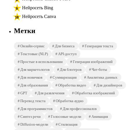
Нейросеть Bing
Нейросеть Canva
Метки
Онлайн-сервис
Для бизнеса
Генерация текста
Текстовые (NLP)
API-доступ
Простые в использовании
Генерация изображений
Для маркетологов
Для блогеров
Чат-боты
Для новичков
Суммаризация
Аналитика данных
Для образования
Обработка видео
Для дизайнеров
GPT
Для развлечения
Обработка изображений
Перевод текста
Обработка аудио
Для программистов
Для профессионалов
Синтез речи
Голосовые модели
Анимация
Diffusion-модели
Стилизация