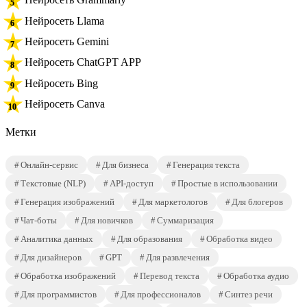
Нейросеть Llama
Нейросеть Gemini
Нейросеть ChatGPT APP
Нейросеть Bing
Нейросеть Canva
Метки
Онлайн-сервис
Для бизнеса
Генерация текста
Текстовые (NLP)
API-доступ
Простые в использовании
Генерация изображений
Для маркетологов
Для блогеров
Чат-боты
Для новичков
Суммаризация
Аналитика данных
Для образования
Обработка видео
Для дизайнеров
GPT
Для развлечения
Обработка изображений
Перевод текста
Обработка аудио
Для программистов
Для профессионалов
Синтез речи