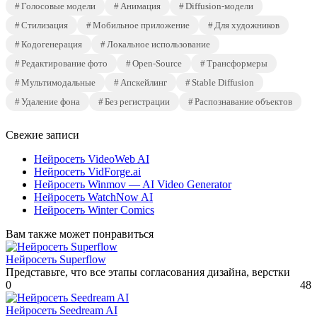
Голосовые модели
Анимация
Diffusion-модели
Стилизация
Мобильное приложение
Для художников
Кодогенерация
Локальное использование
Редактирование фото
Open-Source
Трансформеры
Мультимодальные
Апскейлинг
Stable Diffusion
Удаление фона
Без регистрации
Распознавание объектов
Свежие записи
Нейросеть VideoWeb AI
Нейросеть VidForge.ai
Нейросеть Winmov — AI Video Generator
Нейросеть WatchNow AI
Нейросеть Winter Comics
Вам также может понравиться
Нейросеть Superflow
Представьте, что все этапы согласования дизайна, верстки
0
48
Нейросеть Seedream AI